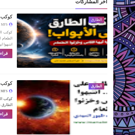
آخر المشاركات
كوكب ا
الطارق
MFS
كوكب الط
الطعام ا
انتبهوا ا
قراءة
كوكب ال
الطارق
MFS
كوكب الطا
الطارق عل
قراءة