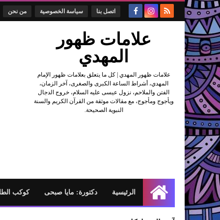
اتصل بنا
سياسة الخصوصية
من نحن
علامات ظهور
المهدي
علامات ظهور المهدي | كل ما يتعلق بعلامات ظهور الإمام
المهدي، أشراط الساعة الكبرى والصغرى، آخر الزمان،
الفتن والملاحم، نزول عيسى عليه السلام، خروج الدجال
ويأجوج ومأجوج، مع مقالات موثقة من القرآن الكريم والسنة
النبوية الصحيحة.
الرئيسية
دكتورة: مايا صبحى
كوكب الطا
الرئيسية