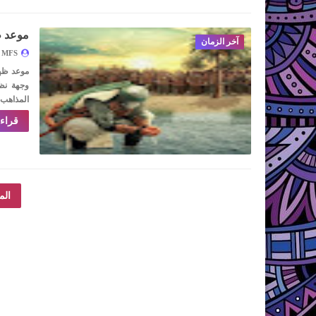
موعد ظ
آخر الزمان
MFS
موعد ظهو
وجهة نظر
المذاهب 
قراءة
الم