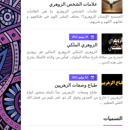
علامات الشخص الزوهري
علامات الشخص الزوهري ما هي العلامات
الجسدية الإنسان الزوهري؟! يختلف البشر كلهم في طبائعهم و
لغاتهم، أكلهم و شربهم…
29 يونيو 2022
الزوهري الملكي
الزوهري الملكي الزوهري الملكي هو زوهري
انحدرة من سلالة نادرة سلالة الملوك.. فيأتي من ولادته كالملك يخرج
على هذه الدني…
02 يوليو 2022
طباع وصفات الزهريين
طباع وصفات الزهريين نبدأ تكمله منشور انواع
الزهريين ( خارج من الصدور وفوق كل ذي علم عليم من فضل الله
العلي العظيم …
التسميات