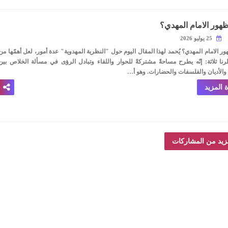
هور الامام المهدي؟
25 يوليو 2026
ر الامام المهدي؟
يُحمد لهذا المقال اليوم حول "النظرية المهدوية" عدة أمور، لعل أهمّها من
نا ثلاثة: إنّه يطرح مساحةً مشتركةً للحوار واللقاء وتبادل الرؤى في مسألة الخلاص بين
والأديان والفلسفات والحضارات. وهو أ…
 المزيد
زيد من المشاركات