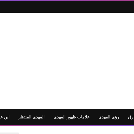
رق
رؤى المهدي
علامات ظهور المهدي
المهدي المنتظر
ابن ع