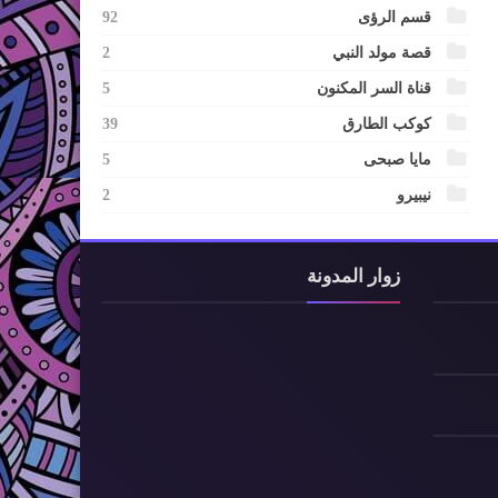
قسم الرؤى
92
قصة مولد النبي
2
قناة السر المكنون
5
كوكب الطارق
39
مايا صبحى
5
نيبيرو
2
زوار المدونة