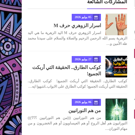
المشاركات الشائعة
05 يوليو 2026
اسرار الزوهري حرف M
اسرار الزوهري حرف M اليد الزهرية ما هي اليد
الزهرية بسم الله الرحمن الرحيم والصلاة والسلام على سيدنا محمد
طه الأمين و…
27 يوليو 2026
كوكب الطارق.. الحقيقة التي أربكت
الجميع!
كوكب الطارق.. الحقيقة التي أربكت الجميع! كوكب الطارق..
الحقيقة التي أربكت الجميع! كوكب الطارق على الابواب..انتبهوا ايه…
06 يوليو 2026
من هم النورانيين
من هم النورانيين (((من هم النورانيين ؟؟؟)))
النورانيون هم أهل الروح أو هم العيساويون أو هم الخضريون و من
مهام النوران…