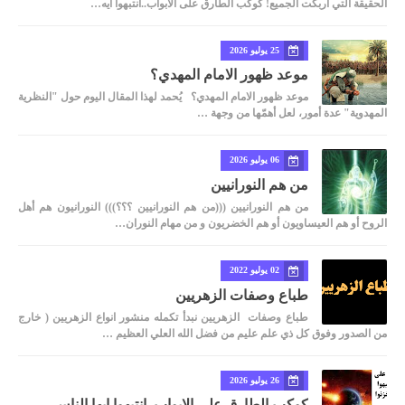
الحقيقة التي أربكت الجميع! كوكب الطارق على الابواب..انتبهوا ايه…
25 يوليو 2026
موعد ظهور الامام المهدي؟
موعد ظهور الامام المهدي؟ يُحمد لهذا المقال اليوم حول "النظرية
المهدوية" عدة أمور، لعل أهمّها من وجهة …
06 يوليو 2026
من هم النورانيين
من هم النورانيين (((من هم النورانيين ؟؟؟))) النورانيون هم أهل
الروح أو هم العيساويون أو هم الخضريون و من مهام النوران…
02 يوليو 2022
طباع وصفات الزهريين
طباع وصفات الزهريين نبدأ تكمله منشور انواع الزهريين ( خارج
من الصدور وفوق كل ذي علم عليم من فضل الله العلي العظيم …
26 يوليو 2026
كوكب الطارق على الابواب..انتبهوا ايها الناس