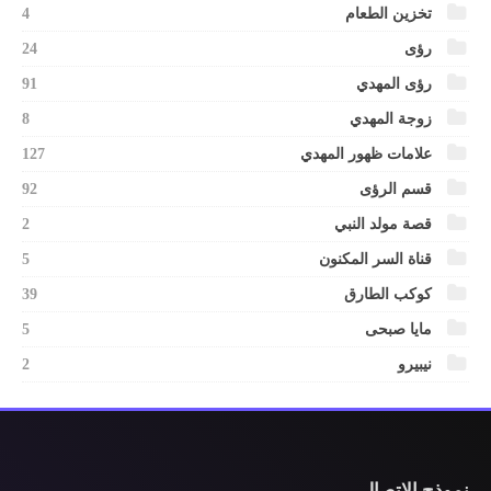
تخزين الطعام
4
رؤى
24
رؤى المهدي
91
زوجة المهدي
8
علامات ظهور المهدي
127
قسم الرؤى
92
قصة مولد النبي
2
قناة السر المكنون
5
كوكب الطارق
39
مايا صبحى
5
نيبيرو
2
نموذج الاتصال