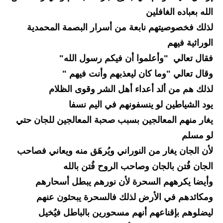
الله بعباده الغافلين
لذلك فخصوصيتهم نابعة من أسرار البصمة المحمدية 
الوراثية فيهم
فقال تعالي  "وأعلموا أن فيكم رسول الله"
وقال 
تعالي "وما كان ليعذبهم وأنت فيهم "
لذلك هم من ألد أعداء أهل الشر وقوى الظلام
يود الشياطين لو ينسفونهم في اليم نسفا
يغار منهم المعالجين بسبب صحبة المعالجين للجان حتي 
لو مسلم
لأن الجان يغار من النوراني ويُرهَق منه ويعاني فصاحب 
الجان فُتن بالجان وصاحب الروح فُتن بالله
وأيضا يكرههم السحرة لأن نورهم يبطل أسحارهم 
ومكائدهم في الأرض لذلك فالسحرة يبحثون عنهم 
ليضلوهم بإقناعهم أنهم مسحورين بالباطل فيُخيل 