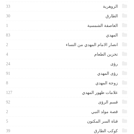
الزوهرية
33
الطارق
30
العاصفة الشمسية
1
المهدي
83
انصار الامام المهدي من النساء
2
تخزين الطعام
4
رؤى
24
رؤى المهدي
91
زوجة المهدي
8
علامات ظهور المهدي
127
قسم الرؤى
92
قصة مولد النبي
2
قناة السر المكنون
5
كوكب الطارق
39