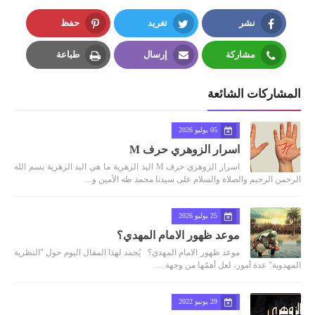
نشر
تغريد
حفظ
Pinterest
Twitter
Facebook
مشاركة
إرسال
طباعة
Print
Email
Whatsapp
المشاركات الشائعة
05 يوليو 2026
اسرار الزوهري حرف M
اسرار الزوهري حرف M اليد الزهرية ما هي اليد الزهرية بسم الله
الرحمن الرحيم والصلاة والسلام على سيدنا محمد طه الأمين و…
25 يوليو 2026
موعد ظهور الامام المهدي؟
موعد ظهور الامام المهدي؟ يُحمد لهذا المقال اليوم حول "النظرية
المهدوية" عدة أمور، لعل أهمّها من وجهة …
29 يونيو 2022