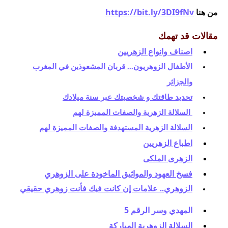
م
ن هنا 
https://bit.ly/3DI9fNv
مقالات قد تهمك
اصناف وانواع الزهريين
الأطفال الزوهريون... قربان المشعوذين في المغرب 
والجزائر
تحديد طاقتك و شخصيتك عبر سنة ميلادك
 السلالة الزهرية والصفات المميزة لهم
السلالة الزهرية المستهدفة والصفات المميزة لهم
اطباع الزهريين
الزهرى الملكى
فسخ العهود والمواثيق الماخودة على الزوهري
الزوهري.. علامات إن كانت فيك فأنت زوهري حقيقي
المهدي وسر الرقم 5
السلالة الزوهرية المباركة