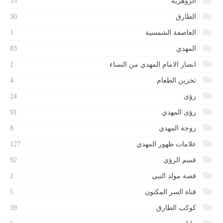
الزوهرية
33
الطارق
30
العاصفة الشمسية
1
المهدي
83
انصار الامام المهدي من النساء
2
تخزين الطعام
4
رؤى
24
رؤى المهدي
91
زوجة المهدي
8
علامات ظهور المهدي
127
قسم الرؤى
92
قصة مولد النبي
2
قناة السر المكنون
5
كوكب الطارق
39