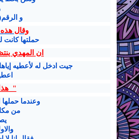
و
و الرقم( ٤٠ ) في الوسط
وقال هذه 
حملتها كانت 
ان المهدي ينت
جيت ادخل له لأعطيه إياه
اعطيت
" هذا 
وعندما حملها
من مكا
يصب
والاول
فقال انا لا 