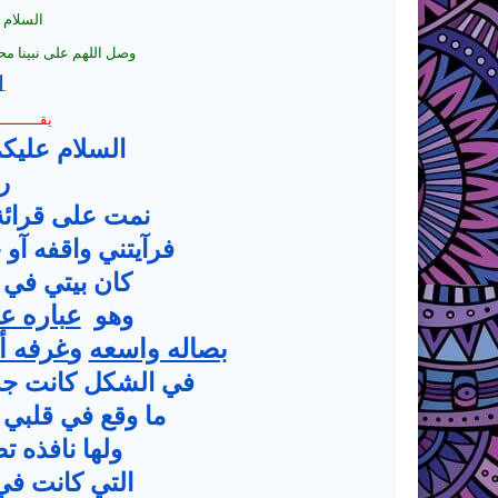
السلام 
وصل اللهم على نبينا مح
1
يقـــــــــ
السلام عليكم 
رؤ
نمت على قرائة
فرآيتني واقفه آ
كان بيتي في 
وهو
عباره ع
بصاله واسعه
و
غرفه أ
في الشكل كانت جدر
ما وقع في قلبي 
ولها نافذه 
التي كانت في