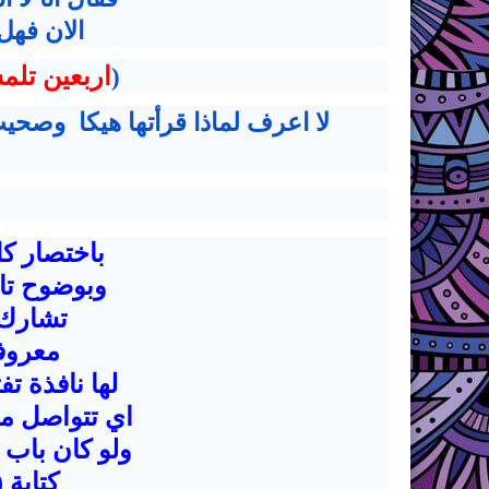
الان فهل
(
اربعين تلم
لا اعرف لماذا قرأتها هيكا وصحي
باختصار كل
وبوضوح تام
تشارك 
معروف
لها نافذة ت
اي تتواصل مع
ولو كان باب 
كتابة