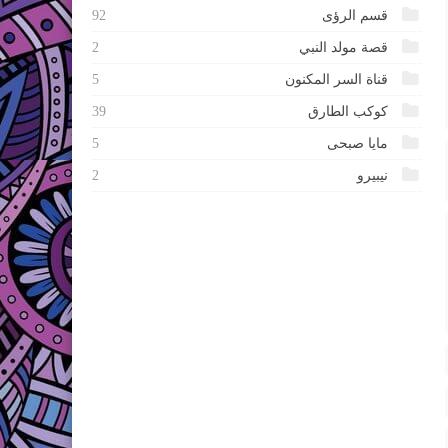
قسم الرؤى
92
قصة مولد النبي
2
قناة السر المكنون
5
كوكب الطارق
39
مايا صبحى
5
نيبيرو
2