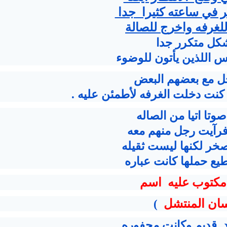
ر في ساعته كثيرا جدا
لغرفه واخرج للصالة
ل متكرر جدا
س اللذين يأتون للوضوء
نت دخلت الغرفه لأطمئن عليه .
ا اتيا من الصاله
فرآيت رجل منهم معه
خر لكنها ليست ثقيله
طيع حملها كانت عباره
مكتوب عليه اسم
ان المنتشل
)
 قديم وكانت محفوره