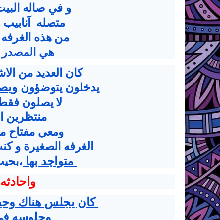
و في صاله الب
متصله آنابيب ا
من هذه الغرفه 
هي المصدر ال
كان العديد من ال
يدخلون يتوضؤون
و
يصط
لا يصلون فقط
منتظرين ان
ومعي مفتاح مم
الغرفه الصغيرة و كن
متواجد بها
،
بحيث
واحادثه
كان يجلس هناك وحيد
وجلوسه في 