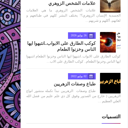
علامات الشخص الزوهري
علامات الشخص الزوهري ما هي العلامات
الجسدية الإنسان الزوهري؟! يختلف البشر كلهم في طبائعهم و
لغاتهم، أكلهم و شربهم…
26 يوليو 2026
كوكب الطارق على الابواب..انتبهوا ايها
الناس وخزنوا الطعام
كوكب الطارق على الابواب..انتبهوا ايها الناس وخزنوا الطعام انتبهوا
ايها الناس وخزنوا الطعام.. كوكب الطارق على الاب…
02 يوليو 2022
طباع وصفات الزهريين
طباع وصفات الزهريين نبدأ تكمله منشور انواع
الزهريين ( خارج من الصدور وفوق كل ذي علم عليم من فضل الله
العلي العظيم …
التسميات