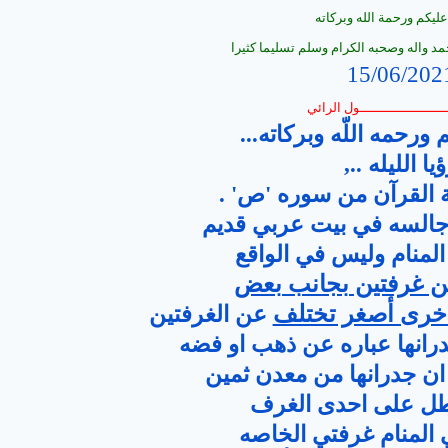
عليكم ورحمة الله وبركاته
مد واله وصحبه الكرام وسلم تسليما كثيرا
15/06/202
ــــــــــــــــــــــول الرائي
ورحمه اللّه وبركاته...
يا الليله ..,
 القرآن من سوره 'ص' .
و جالسه في بيت عربي قديم
المنام وليس في الواقع
ن غرفتين بجانب بعض
خرى أصغر تختلف
عن الغرفتين
انها عباره عن ذهب او فضه
ان جدرانها من معدن ثمين
تطل على احدى الغرف
 المنام غرفتي الخاصه