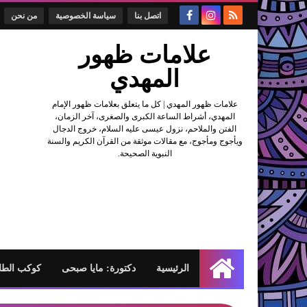
اتصل بنا
سياسة الخصوصية
من نحن
علامات ظهور
المهدي
علامات ظهور المهدي | كل ما يتعلق بعلامات ظهور الإمام
المهدي، أشراط الساعة الكبرى والصغرى، آخر الزمان،
الفتن والملاحم، نزول عيسى عليه السلام، خروج الدجال
ويأجوج ومأجوج، مع مقالات موثقة من القرآن الكريم والسنة
النبوية الصحيحة.
الرئيسية
دكتورة: مايا صبحى
كوكب الطا
الرئيسية