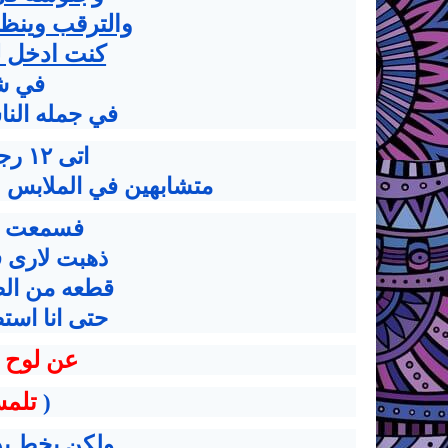
والترقب وينظ
كنت ادخل ل
في شك
في جمله النا
اتى ١٢ رجل مع بعضهم البعض
متشابهين في الملابس ك
فسمعت صوت
ذهبت لارى 
قطعه من الص
حتى انا است
عن لوح 
(
تلمس
ولكن بخط يد