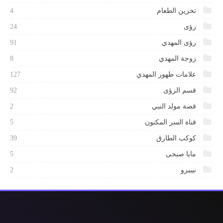
تخزين الطعام
4
رؤى
24
رؤى المهدي
91
زوجة المهدي
8
علامات ظهور المهدي
127
قسم الرؤى
92
قصة مولد النبي
2
قناة السر المكنون
5
كوكب الطارق
39
مايا صبحى
5
نيبيرو
2