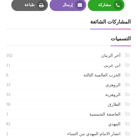
مشاركة
إرسال
طباعة
Print
Email
Whatsapp
المشاركات الشائعة
التسميات
آخر الزمان
102
ابن عربى
11
الحرب العالمية الثالثة
6
الزوهرى
33
الزوهرية
33
الطارق
30
العاصفة الشمسية
1
المهدي
83
انصار الامام المهدي من النساء
2