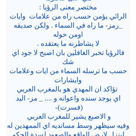
مختصر معنى الرؤيا :
الرائي يؤمن حسب راه من علامات وايات
_رمز- ما راه في السماء . ولكن صديقه
اومن حوله
لا يشاطرنه ما يعتقده .
فالرؤيا تخبر الغافلين بان اصبح لا جود اي
شك
حسب ما ترسله السماء من ايات وعلامات
وايشارات
تؤاكد ان المهدي هو بالمغرب العربي
اي يوجد سنده واعوانه و .... _ مز- اليد
(فسرت)-
و الاصبع يشير للمغرب العربي
وفيه سيظهر وسط مسانديه اي الممهدين له
لينزل لارض الواقع والصعود لسدة الحكم