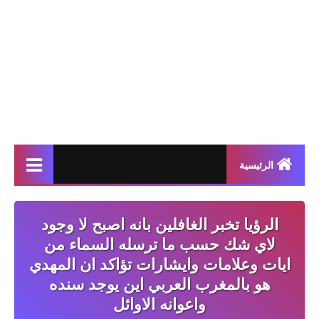
الرئيسية
الرؤيا تخبر الغافلين بانه اصبح لا وجود
لاي شك حسب ما ترسله السماء من
ايات وعلامات وايشارات تؤاكد ان المهدي
هو بالمغرب العربي اين يوجد سنده
واعوانه الاوائل