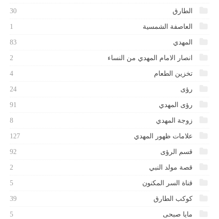
الطارق
30
العاصفة الشمسية
1
المهدي
83
انصار الامام المهدي من النساء
2
تخزين الطعام
4
رؤى
24
رؤى المهدي
91
زوجة المهدي
8
علامات ظهور المهدي
127
قسم الرؤى
92
قصة مولد النبي
2
قناة السر المكنون
5
كوكب الطارق
39
مايا صبحى
5