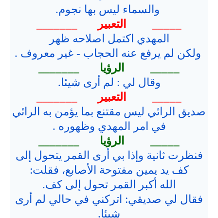
والسماء ليس بها نجوم.
_____ التعبير _______
المهدي اكتمل اصلاحه ظهر
ولكن لم يرفع عنه الحجاب - غير معروف .
_____ الرؤيا _______
وقال لي : لم أرى شيئا.
_____ التعبير _______
صديق الرائي ليس مقتنع بما يؤمن به الرائي
في امر المهدي وظهوره .
_____ الرؤيا _______
فنظرت ثانية وإذا بي أرى القمر يتحول إلى
كف يد يمين مفتوحة الأصابع، فقلت:
الله أكبر القمر تحول إلى كف.
فقال لي صديقي: اتركني في حالي لم أرى
شيئا.