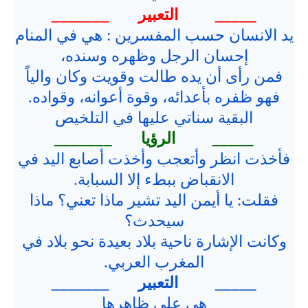
_____ التعبير _______
يد الانسان حسب المفسرين : هي في المنام
إحسان الرجل وظهره وسنده،
فمن رأى أن يده طالت وقويت وكان والياً
فهو ظفره بأعدائه، وقوة أعوانه، وقواده.
البقية سناتي عليها في التلخيص
_____ الرؤيا _______
فأخذت انظر وأتعجب وأخذت أصابع اليد في
الانقباض ببطء إلا السبابة.
فقلت: يا أيمن اليد تشير ماذا تعني؟ ماذا
سيحدث؟
وكانت الإشارة ناحية بلاد بعيدة نحو بلاد في
المغرب العربي.
_____ التعبير _______
هي على ظاهرها