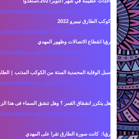
w.imamalmahdysigns.xyz/2021/09/2021.html
w.imamalmahdysigns.xyz/2021/09/2022.html
mahdysigns.xyz/2021/08/blog-post_50.html
malmahdysigns.xyz/2021/09/blog-post.html
mahdysigns.xyz/2021/08/blog-post_80.html