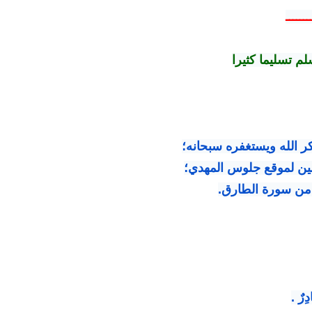
ـــــــ
م تسليما كثيرا
 الله ويستغفره سبحانه؛
ين لموقع جلوس المهدي؛
ى من سورة الطارق.
دِرٌ .