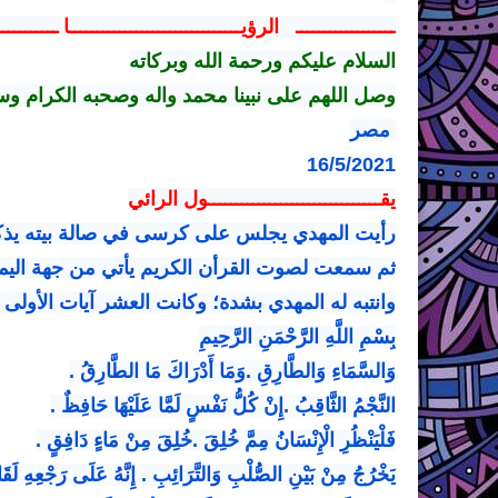
ــــــــــــــــــ الرؤيـــــــــــــــــــــــــــــــا ـــــــــــ
السلام عليكم ورحمة الله وبركاته
وصل اللهم على نبينا محمد واله وصحبه الكرام وسل
مصر
16/5/2021
يقـــــــــــــــــــــــــــــــول الرائي
رأيت المهدي يجلس على كرسى في صالة بيته يذكر
ثم سمعت لصوت القرأن الكريم يأتي من جهة اليم
وانتبه له المهدي بشدة؛ وكانت العشر آيات الأول
بِسْمِ اللَّهِ الرَّحْمَنِ الرَّحِيمِ
وَالسَّمَاءِ وَالطَّارِقِ .وَمَا أَدْرَاكَ مَا الطَّارِقُ .
النَّجْمُ الثَّاقِبُ .إِنْ كُلُّ نَفْسٍ لَمَّا عَلَيْهَا حَافِظٌ .
فَلْيَنْظُرِ الْإِنْسَانُ مِمَّ خُلِقَ .خُلِقَ مِنْ مَاءٍ دَافِقٍ .
يَخْرُجُ مِنْ بَيْنِ الصُّلْبِ وَالتَّرَائِبِ . إِنَّهُ عَلَى رَجْعِهِ لَقَا