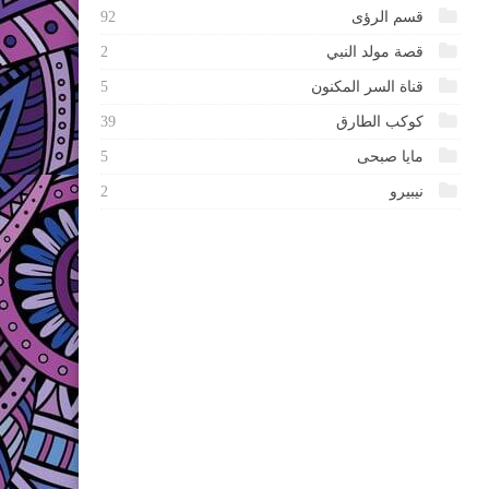
قسم الرؤى
92
قصة مولد النبي
2
قناة السر المكنون
5
كوكب الطارق
39
مايا صبحى
5
نيبيرو
2