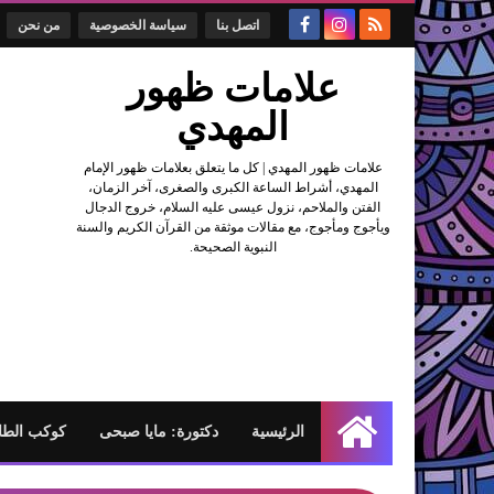
اتصل بنا
سياسة الخصوصية
من نحن
علامات ظهور
المهدي
علامات ظهور المهدي | كل ما يتعلق بعلامات ظهور الإمام
المهدي، أشراط الساعة الكبرى والصغرى، آخر الزمان،
الفتن والملاحم، نزول عيسى عليه السلام، خروج الدجال
ويأجوج ومأجوج، مع مقالات موثقة من القرآن الكريم والسنة
النبوية الصحيحة.
الرئيسية
دكتورة: مايا صبحى
كوكب الطا
الرئيسية