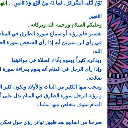
يَوْمَ تُبْلَى السَّرَائِرُ . فَمَا لَهُ مِنْ قُوَّةٍ وَلَا نَاصِرٍ .
. انته
التعبير
وعليكم السلام ورحمة الله وبركاته .
تفسير حلم رؤية أو سماع سورة الطارق في المنام 
في رأي ابن سيرين أنه إذا رأى الشخص سورة ال
الله.
ويذكره كثيراً ويقوم بأداء الصلاة في مواقيتها.
وإذا رأى الرجل في المنام أنه يقوم بقراءة سورة
صالحة.
وينجب منها الكثير من البنات والأولاد ويكون كثير ا
و رؤية الرجل سورة الطارق في المنام تدل على أن
المنام سوف يتخلص منها تماما .
_________________
صرحنا من اسابيع بعد ظهور تواتر رؤى حول تمكن 