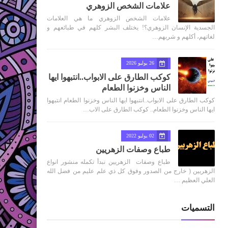
علامات الشخص الزوهري
علامات الشخص الزوهري ما هي العلامات
الجسدية الإنسان الزوهري؟! يختلف البشر كلهم في طبائعهم و
لغاتهم، أكلهم و شربهم…
26 يوليو 2026
كوكب الطارق على الابواب..انتبهوا ايها
الناس وخزنوا الطعام
كوكب الطارق على الابواب..انتبهوا ايها الناس وخزنوا الطعام انتبهوا
ايها الناس وخزنوا الطعام.. كوكب الطارق على الاب…
02 يوليو 2022
طباع وصفات الزهريين
طباع وصفات الزهريين نبدأ تكمله منشور انواع
الزهريين ( خارج من الصدور وفوق كل ذي علم عليم من فضل الله
العلي العظيم …
التسميات