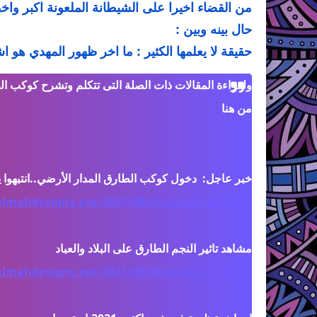
من القضاء اخيرا على الشيطانة الملعونة اكبر وا
حال بينه وبين :
حقيقة لا يعلمها الكثير : ما اخر ظهور المهدي هو 
ولقراءة المقالات ذات الصلة التى تتكلم وتشرح كوكب ا

من هنا

mahdysigns.xyz/2021/09/blog-post_84.html
mahdysigns.xyz/2021/09/blog-post_77.html