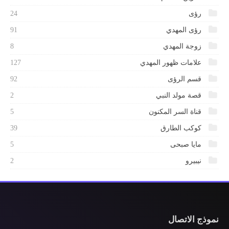
رؤى
24
رؤى المهدي
91
زوجة المهدي
8
علامات ظهور المهدي
127
قسم الرؤى
92
قصة مولد النبي
2
قناة السر المكنون
5
كوكب الطارق
39
مايا صبحى
5
نيبيرو
2
نموذج الاتصال