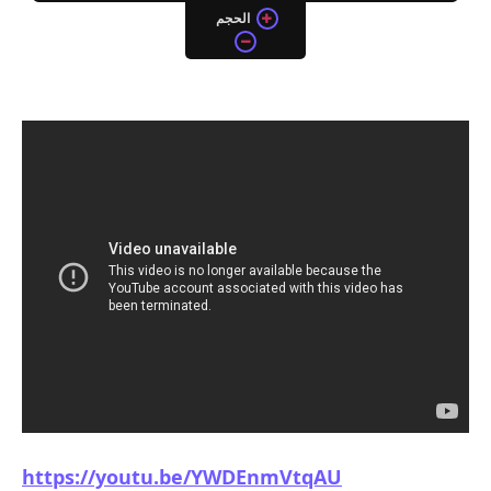
الحجم
https://youtu.be/YWDEnmVtqAU