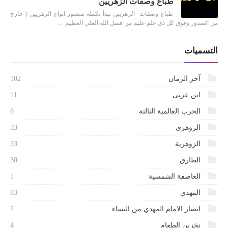
طباع وصفات الزهريين
طباع وصفات الزهريين نبدأ تكمله منشور انواع الزهريين ( خارج
من الصدور وفوق كل ذي علم عليم من فضل الله العلي العظيم …
التسميات
آخر الزمان
102
ابن عربى
11
الحرب العالمية الثالثة
6
الزوهرى
33
الزوهرية
33
الطارق
30
العاصفة الشمسية
1
المهدي
83
انصار الامام المهدي من النساء
2
تخزين الطعام
4