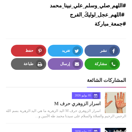
#اللهم_صلي_وسلم_علي_نبينا_محمد
#اللهم_عجل_لوليكَ_الفرج
#جمعة_مباركة
نشر
تغريد
حفظ
Pinterest
Twitter
Facebook
مشاركة
إرسال
طباعة
Print
Email
Whatsapp
المشاركات الشائعة
05 يوليو 2026
اسرار الزوهري حرف M
اسرار الزوهري حرف M اليد الزهرية ما هي اليد الزهرية بسم الله
الرحمن الرحيم والصلاة والسلام على سيدنا محمد طه الأمين و…
27 يوليو 2026