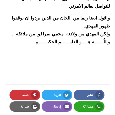
للتواصل بعالم الامرئي 
واقول ايضا ربما من  الجان من الذين يردوا ان يوقفوا 
ظهور المهدي.
ولكن المهدي من ولادته  محمي بمرافق من ملائكة .. 
واللٌـــــــه هـــــو العليـــــــم الحكيـــــــم
نشر
تغريد
حفظ
Pinterest
Twitter
Facebook
مشاركة
إرسال
طباعة
Print
Email
Whatsapp