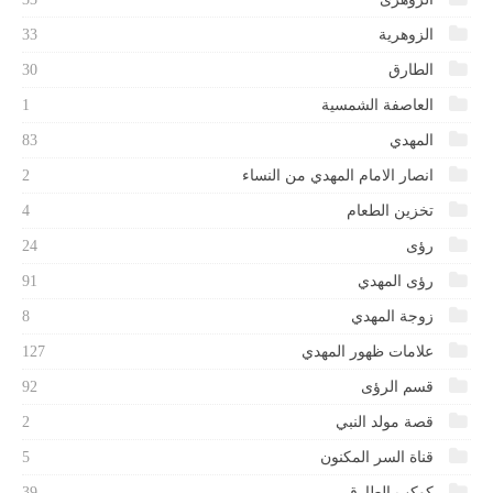
الزوهرية
33
الطارق
30
العاصفة الشمسية
1
المهدي
83
انصار الامام المهدي من النساء
2
تخزين الطعام
4
رؤى
24
رؤى المهدي
91
زوجة المهدي
8
علامات ظهور المهدي
127
قسم الرؤى
92
قصة مولد النبي
2
قناة السر المكنون
5
كوكب الطارق
39