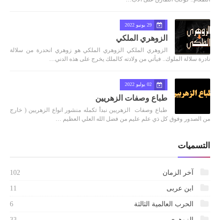
29 يونيو 2022
الزوهري الملكي
الزوهري الملكي الزوهري الملكي هو زوهري انحدرة من سلالة
نادرة سلالة الملوك.. فيأتي من ولادته كالملك يخرج على هذه الدني…
02 يوليو 2022
طباع وصفات الزهريين
طباع وصفات الزهريين نبدأ تكمله منشور انواع الزهريين ( خارج
من الصدور وفوق كل ذي علم عليم من فضل الله العلي العظيم …
التسميات
آخر الزمان
102
ابن عربى
11
الحرب العالمية الثالثة
6
الزوهرى
33