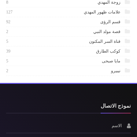
زوجة المهدي
8
علامات ظهور المهدي
127
قسم الرؤى
92
قصة مولد النبي
2
قناة السر المكنون
5
كوكب الطارق
39
مايا صبحى
5
نيبيرو
2
نموذج الاتصال
الاسم