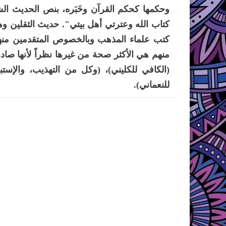
وحكمها كحكم القرآن وخَبَره، بنص الحديث ا
كتاب الله وعترتي أهل بيتي". حديث الثقلين وه
كتب علماء المذهب وبالخصوص المتقدمين منهم 
منهم هي الأكثر صحة من غيرها نظراً لأنها صاد
(الكافي للكليني)، (وكل من التهذيب، والإست
للنعماني).