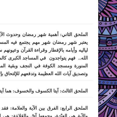
الملحق الثاني: أهمية شهر رمضان وحدوث الآيا
يعتبر شهر رمضان شهر مهم يجتمع فيه المسل
لياليه وأيامه بالإفطار وقراءة القرآن وعيونهم سا
الله.. فهم يتواجدون في المساجد الكبرى كال
المنورة ومسجد الكوفة في النجف وبقية الم
وتصديق آيات الله العظيمة وتدفعهم للإلتحاق بإل
الملحق الثالث: آيتا الكسوف والخسوف: هما آيتان 
الملحق الرابع: الفرق بين الآية والعلامة: فق
والآية هي العِبْرَة، وجمعها آيٌ. والعَلامَة: هي 