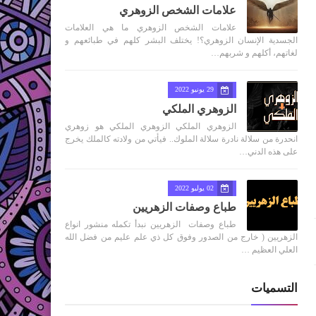
علامات الشخص الزوهري
علامات الشخص الزوهري ما هي العلامات
الجسدية الإنسان الزوهري؟! يختلف البشر كلهم في طبائعهم و
لغاتهم، أكلهم و شربهم…
29 يونيو 2022
الزوهري الملكي
الزوهري الملكي الزوهري الملكي هو زوهري
انحدرة من سلالة نادرة سلالة الملوك.. فيأتي من ولادته كالملك يخرج
على هذه الدني…
02 يوليو 2022
طباع وصفات الزهريين
طباع وصفات الزهريين نبدأ تكمله منشور انواع
الزهريين ( خارج من الصدور وفوق كل ذي علم عليم من فضل الله
العلي العظيم …
التسميات