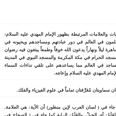
ت والعلامات المرتبطة بظهور الإمام المهدي عليه السلام:
مون في العالم في دور عبادتهم ومساجدهم ويحيونه في
هرة ليلاً ونهاراً يدعون الله خوفاً وطمعاً يبتغون فيه رضوان
مسجد الحرام في مكة المكرمة والمسجد النبوي في المدينة
ساجد في العالم مما يساعدهم على تلقي نداءات السماء
إمام المهدي عليه السلام وإعانته.
سماويتان مُعَرَّفتان تماماً في علوم الفيزياء والفلك.
د جاء في ( لسان العرب لإبن منظور) أن الآية: هي العلامة.
العَلَمُ: أي الجبلُ. والعَلَمُ: الراية كما جاء في ( الصحاح في