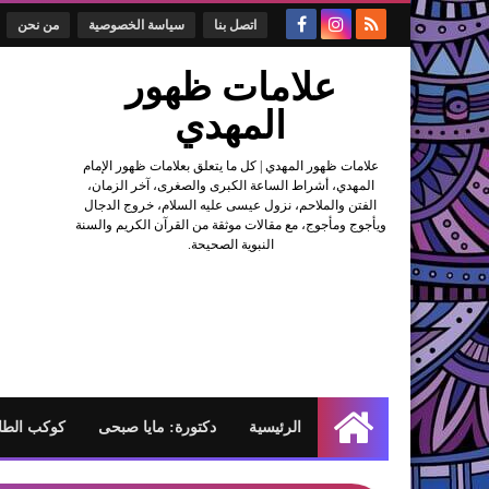
اتصل بنا
سياسة الخصوصية
من نحن
علامات ظهور
المهدي
علامات ظهور المهدي | كل ما يتعلق بعلامات ظهور الإمام
المهدي، أشراط الساعة الكبرى والصغرى، آخر الزمان،
الفتن والملاحم، نزول عيسى عليه السلام، خروج الدجال
ويأجوج ومأجوج، مع مقالات موثقة من القرآن الكريم والسنة
النبوية الصحيحة.
الرئيسية
دكتورة: مايا صبحى
كوكب الطا
الرئيسية