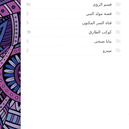
قسم الرؤى
92
قصة مولد النبي
2
قناة السر المكنون
5
كوكب الطارق
39
مايا صبحى
5
نيبيرو
2