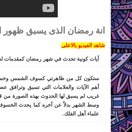
انة رمضان الذى يسبق ظهور ا
شاهد الفيديو بالاعلى
آيات كونية تحدث في شهر رمضان كمقدمات لعص
ستكون كل من ظاهرتي كسوف الشمس وخسوف 
أهم الآيات والعلامات التي تسبق وترافق ع
غريب لم يسبق لها الحدوث بهذه الصورة من ق
وسط الشهر بدلاً عن آخره كما يحدث الخسوف ف
علماء أهل الفلك.