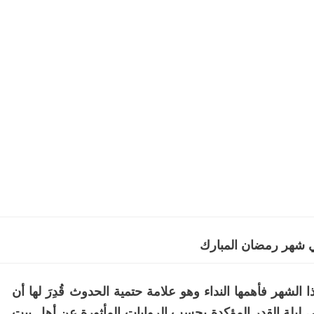
 شهر رمضان المبارك
الشهر فأهمها النداء وهو علامة حتمية الحدوث قُدِرَ لها أن
مبارك وهي ليلة القدر المؤكدة بحسب الروايات المأثورة عن أهل بيت