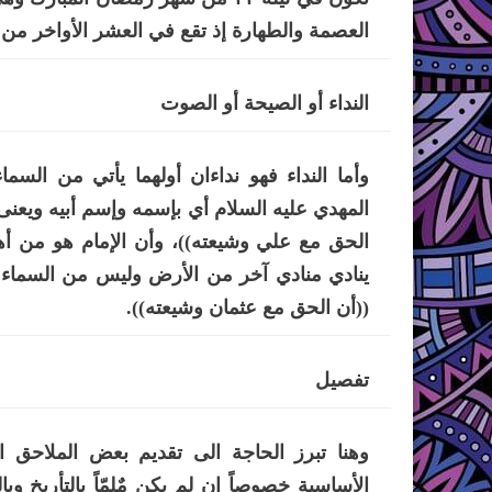
العصمة والطهارة إذ تقع في العشر الأواخر من ه
النداء أو الصيحة أو الصوت
وأما النداء فهو نداءان أولهما يأتي من السما
المهدي عليه السلام أي بإسمه وإسم أبيه ويعنى
الحق مع علي وشيعته))، وأن الإمام هو من أ
ينادي منادي آخر من الأرض وليس من السماء و
((أن الحق مع عثمان وشيعته)).
تفصيل
وهنا تبرز الحاجة الى تقديم بعض الملاحق
الأساسية خصوصاً إن لم يكن مٌلِمّاً بالتأريخ