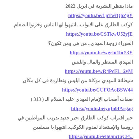
ماذا ينتظر البشرية في ابريل 2022
https://youtu.be/f-pTwtQhZgY
كوكب الطارق على الابواب.. انتبهوا ايها الناس وخزنوا الطعام
https://youtu.be/CSTkwU52yjE
الحوراء زوجة المهدي.. من هى ومن تكون؟
https://youtu.be/wgrbt1hc53Y
المهدي المنتظر والمال وابليس
https://youtu.be/wR4PcFL_2vM
شيطانة للمهدي موكلة من ابليس وتطاردة فى كل مكان
https://youtu.be/CUFOAoBSW44
صفات أصحاب الإمام المهدي عليه السلام الـ ( 313 )
https://youtu.be/yqIn9IArgag
خبر اقتراب كوكب الطارق..خبر جديد تدريب المواطنين في
روسيا والإستعداد لقدوم الكوكب..انتبهوا يا مسلمين
https://youtu.be/elh0mctqCFU