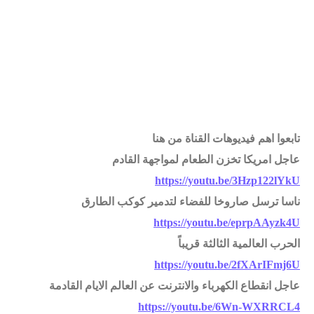
تابعوا اهم فيديوهات القناة من هنا
عاجل امريكا تخزن الطعام لمواجهة القادم
https://youtu.be/3Hzp122lYkU
ناسا ترسل صاروخا للفضاء لتدمير كوكب الطارق
https://youtu.be/eprpAAyzk4U
الحرب العالمية الثالثة قريباً
https://youtu.be/2fXArIFmj6U
عاجل انقطاع الكهرباء والانترنت عن العالم الايام القادمة
https://youtu.be/6Wn-WXRRCL4