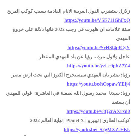
زلازل ستضرب الدول العربية الايام القادمة بسبب كوكب المريخ
https://youtu.be/VSE711GhFxQ
ستة علامات ان ظهرت فى رجب 2022 فانها دلالة على خروج
المهدى
https://youtu.be/SrHSf4pfGyY
عاجل ولاول مرة .. رؤيا عن بلد المهدي المنتظر
https://youtu.be/yzLc9pbZ7Z4
رؤيا: تبشر بان المهدي سيستخرج الكنوز التي تحت ارض مصر
https://youtu.be/hOopawYElj4
رؤيا: سيدنا محمد رسول الله لطفلة في العاشرة: قولي للمهدي
أن يستعد
https://youtu.be/v8Q2rAXrxd0
كوكب الطارق | نيبيرو | Planet X |نهاية العالم 2022
https://youtu.be/_S2gMXZ-EKk