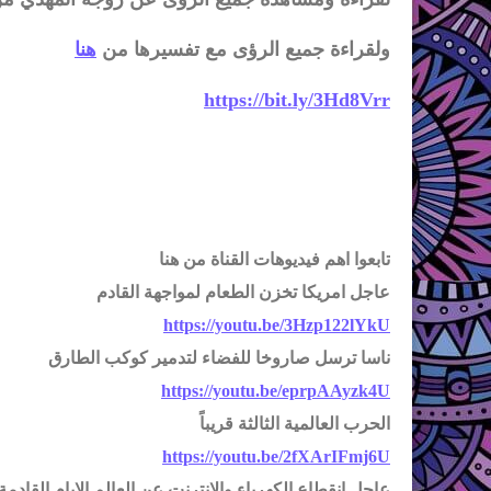
ولقراءة جميع الرؤى مع تفسيرها من
هنا
https://bit.ly/3Hd8Vrr
تابعوا اهم فيديوهات القناة من هنا
عاجل امريكا تخزن الطعام لمواجهة القادم
https://youtu.be/3Hzp122lYkU
ناسا ترسل صاروخا للفضاء لتدمير كوكب الطارق
https://youtu.be/eprpAAyzk4U
الحرب العالمية الثالثة قريباً
https://youtu.be/2fXArIFmj6U
عاجل انقطاع الكهرباء والانترنت عن العالم الايام القادمة