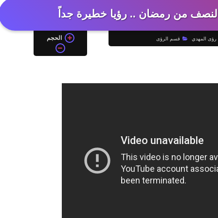
لنصف من رمضان .. رؤيا خطيرة جداً
الحجم
رؤى المهدي
قسم الرؤى