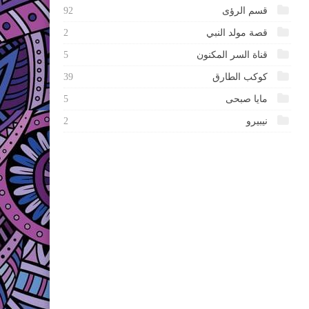
قسم الرؤى
92
قصة مولد النبي
2
قناة السر المكنون
5
كوكب الطارق
39
مايا صبحى
5
نيبيرو
2