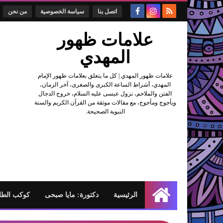
اتصل بنا
سياسة الخصوصية
من نحن
علامات ظهور
المهدي
علامات ظهور المهدي | كل ما يتعلق بعلامات ظهور الإمام
المهدي، أشراط الساعة الكبرى والصغرى، آخر الزمان،
الفتن والملاحم، نزول عيسى عليه السلام، خروج الدجال
ويأجوج ومأجوج، مع مقالات موثقة من القرآن الكريم والسنة
النبوية الصحيحة.
الرئيسية
دكتورة: مايا صبحى
كوكب الطا
الرئيسية