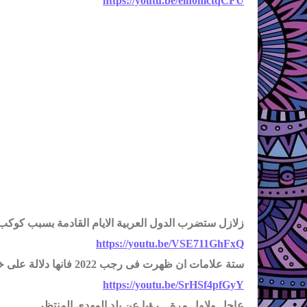
https://youtu.be/elh0mctqCFU
زلازل ستضرب الدول العربية الايام القادمة بسبب كوكب 
https://youtu.be/VSE711GhFxQ
ستة علامات ان ظهرت فى رجب 2022 فانها دلالة على خروج المهدى
https://youtu.be/SrHSf4pfGyY
عاجل ولاول مرة .. رؤيا عن بلد المهدي المنتظر