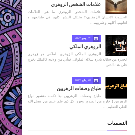
علامات الشخص الزوهري
علامات الشخص الزوهري ما هي العلامات
الجسدية الإنسان الزوهري؟! يختلف البشر كلهم في طبائعهم و
لغاتهم، أكلهم و شربهم…
29 يونيو 2022
الزوهري الملكي
الزوهري الملكي الزوهري الملكي هو زوهري
انحدرة من سلالة نادرة سلالة الملوك.. فيأتي من ولادته كالملك يخرج
على هذه الدني…
02 يوليو 2022
طباع وصفات الزهريين
طباع وصفات الزهريين نبدأ تكمله منشور انواع
الزهريين ( خارج من الصدور وفوق كل ذي علم عليم من فضل الله
العلي العظيم …
التسميات