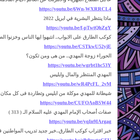
https://youtu.be/6Wn-WXRRCL4
ماذا ينتظر البشرية في ابريل 2022
https://youtu.be/f-pTwtQhZgY
كوكب الطارق على الابواب.. انتبهوا ايها الناس وخزنوا ال
https://youtu.be/CSTkwU52yjE
الحوراء زوجة المهدي.. من هى ومن تكون؟
https://youtu.be/wgrbt1hc53Y
المهدي المنتظر والمال وابليس
https://youtu.be/wR4PcFL_2vM
شيطانة للمهدي موكلة من ابليس وتطاردة فى كل مكان
https://youtu.be/CUFOAoBSW44
صفات أصحاب الإمام المهدي عليه السلام الـ ( 313 )
https://youtu.be/yqIn9IArgag
خبر اقتراب كوكب الطارق..خبر جديد تدريب المواطنين في 