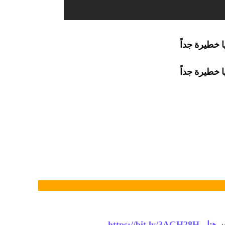
 خطيرة جداً
 خطيرة جداً
ن
هنا
https://bit.ly/3AGH28H