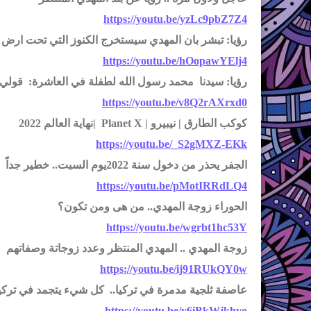
https://youtu.be/yzLc9pbZ7Z4
رؤيا: تبشر بان المهدي سيستخرج الكنوز التي تحت ارض
https://youtu.be/hOopawYElj4
رؤيا: سيدنا محمد رسول الله لطفلة في العاشرة: قولي 
https://youtu.be/v8Q2rAXrxd0
كوكب الطارق | نيبيرو | Planet X |نهاية العالم 2022
https://youtu.be/_S2gMXZ-EKk
الجفر يحذر من دخول سنة 2022يوم السبت.. خطير جداً
https://youtu.be/pMotIRRdLQ4
الحوراء زوجة المهدي.. من هى ومن تكون؟
https://youtu.be/wgrbt1hc53Y
زوجة المهدي .. المهدي المنتظر وعدد زوجاتة وصفاتهم
https://youtu.be/ij91RUkQY0w
عاصفة ثلجية مدمرة في تركيا.. كل شيء يتجمد في تركيا 
https://youtu.be/y6iBkWjkhvo