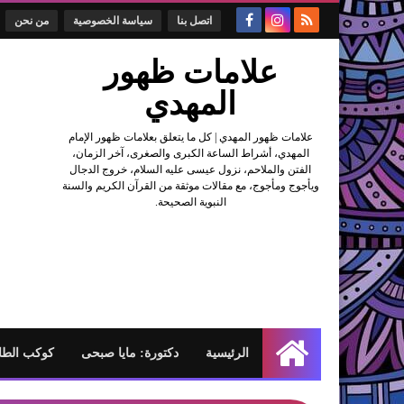
اتصل بنا
سياسة الخصوصية
من نحن
علامات ظهور
المهدي
علامات ظهور المهدي | كل ما يتعلق بعلامات ظهور الإمام
المهدي، أشراط الساعة الكبرى والصغرى، آخر الزمان،
الفتن والملاحم، نزول عيسى عليه السلام، خروج الدجال
ويأجوج ومأجوج، مع مقالات موثقة من القرآن الكريم والسنة
النبوية الصحيحة.
الرئيسية
دكتورة: مايا صبحى
كوكب الطا
الرئيسية