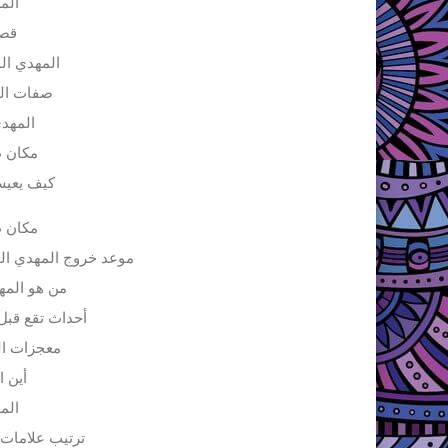
المه
قصة
المهدي ال
صفات الم
المهدي
مكان ظ
كيف يعيش 
مكان ظ
موعد خروج المهدي الم
من هو المه
أحداث تقع قبل
معجزات ال
أين ا
المه
ترتيب علامات 