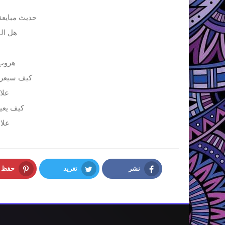
حديث مبايعة
هل ال
ا
هروب 
كيف سيعرف
علا
كيف يعي
علا
نشر
تغريد
حفظ
interest
Twitter
Facebook