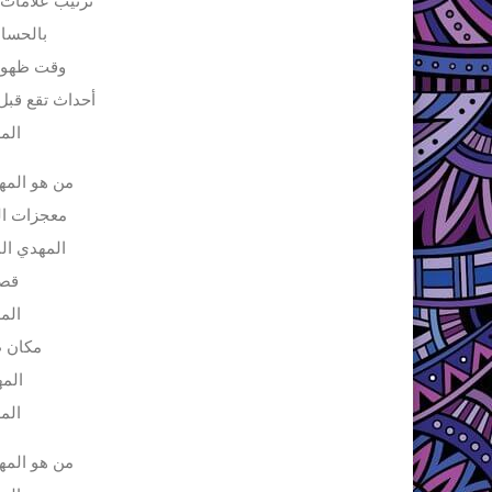
ترتيب علامات 
بالحسا
وقت ظهور 
أحداث تقع قبل
المه
من هو المه
معجزات ال
المهدي ال
قصة
المه
مكان ظ
الم
المه
من هو المه