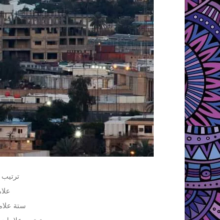
ترتيب 
علا
ستة علام