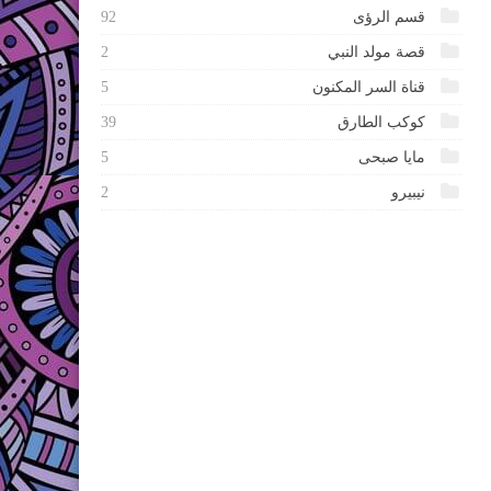
قسم الرؤى
92
قصة مولد النبي
2
قناة السر المكنون
5
كوكب الطارق
39
مايا صبحى
5
نيبيرو
2