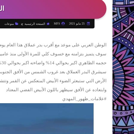
ال
25 مايو 2021
MFS
الصفحة الرئيسية
منوعات
الوطن العربي على موعد مع أقرب بدر عملاق هذا العام يوم ا
سوف يتميز بتزامنه مع خسوف كلي للمرة الأولى منذ عامين
حجمه الظاهري اكبر بحوالي 14% واضاءته اكبر بحوالي 30% من اصغر قمر بدر
سيشرق البدر العملاق بعد غروب الشمس من الأفق الجنوب
الأرض التي ستبعثر الضوء الأبيض المنعكس عن القمر وتتشت
وابتعاده عن الأفق سيظهر باللون الأبيض الفضي المعتاد
#علامات_ظهور_المهدي