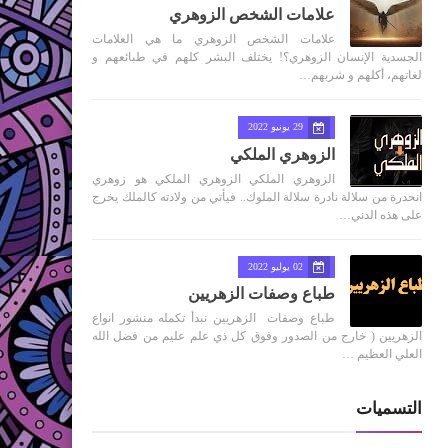
علامات الشخص الزوهري
علامات الشخص الزوهري ما هي العلامات
الجسدية الإنسان الزوهري؟! يختلف البشر كلهم في طبائعهم و
لغاتهم، أكلهم و شربهم…
29 يونيو 2022
الزوهري الملكي
الزوهري الملكي الزوهري الملكي هو زوهري
انحدرة من سلالة نادرة سلالة الملوك.. فيأتي من ولادته كالملك يخرج
على هذه الدني…
02 يوليو 2022
طباع وصفات الزهريين
طباع وصفات الزهريين نبدأ تكمله منشور انواع
الزهريين ( خارج من الصدور وفوق كل ذي علم عليم من فضل الله
العلي العظيم …
التسميات