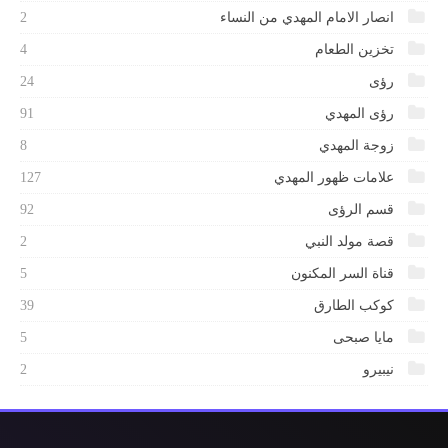
انصار الامام المهدي من النساء
2
تخزين الطعام
4
رؤى
24
رؤى المهدي
91
زوجة المهدي
8
علامات ظهور المهدي
127
قسم الرؤى
92
قصة مولد النبي
2
قناة السر المكنون
5
كوكب الطارق
39
مايا صبحى
5
نيبيرو
2