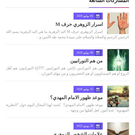
المشاركات الشائعة
05 يوليو 2026
اسرار الزوهري حرف M
اسرار الزوهري حرف M اليد الزهرية ما هي اليد الزهرية بسم الله
الرحمن الرحيم والصلاة والسلام على سيدنا محمد طه الأمين و…
06 يوليو 2026
من هم النورانيين
من هم النورانيين (((من هم النورانيين ؟؟؟))) النورانيون هم أهل
الروح أو هم العيساويون أو هم الخضريون و من مهام النوران…
25 يوليو 2026
موعد ظهور الامام المهدي؟
موعد ظهور الامام المهدي؟ يُحمد لهذا المقال اليوم حول "النظرية
المهدوية" عدة أمور، لعل أهمّها من وجهة …
29 يونيو 2022
علامات الشخص الزوهري