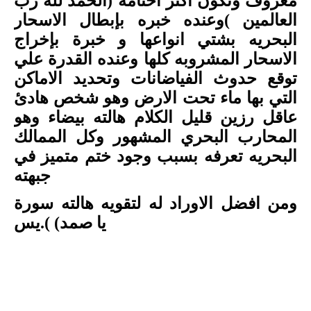
معروف وتكون اكثر اختامه (الحمد لله رب
العالمين )وعنده خبره بإبطال الاسحار
البحريه بشتي انواعها و خبرة بإخراج
الاسحار المشروبه كلها وعنده القدرة علي
توقع حدوث الفياضانات وتحديد الاماكن
التي بها ماء تحت الارض وهو شخص هادئ
عاقل رزين قليل الكلام هالته بيضاء وهو
المحارب البحري المشهور وكل الممالك
البحريه تعرفه بسبب وجود ختم متميز في
جبهته
ومن افضل الاوراد له لتقويه هالته سورة
يا صمد)
(
.
يس