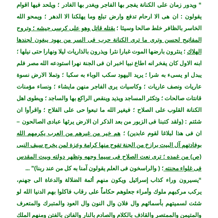
“ ويدور زمان على الكنانة يفجر بها الفاجر ويغدر بها الغادر ؛ ويلحد فيها اقوام
يقولون : ان هى الا ارحام تدفع وارض تبلع وما يهلكنا الا الدهر ؛ ويمحو الله
الخاسر بالظافر خلط صالحا وسيئا ؛
يقتله قاتل وهو على كرسى جيشه ؛ وتروح
المفاتيح لحسن وترى ما ترى الكنانة حرب فى السر من يهود يبغون لجندها
الهلاك
؛ ينثرون بارضها الموت غبارا نثرا ويذرون بالذاريات ليلا ونهارا حتى نيلها ؛
ابنه الاول كان يفخر انه اطاع نبيا اخبر ان فى الجنة نهرا استودعه الله مصر فلم
يبدل او يسىء به شرا ؛ يريد اليهود سكب الوباء به سكبا ؛ وتملا الارض نسوة
عاريات ونصف عاريات ؛ وكاسيات يرى الفاجر منهن مايشاء ؛ ونساء مؤمنات
قانتات صالحات ؛ وتكثر المساجد ويذيد وينقص الراكع بها والساجد ؛ ويطوى اهل
الكنانة القلوب على الصلاح ؛ فيغير الله ما تبعوا حى على الفلاح ؛ واقرأوا ان
شئتم : (ولقد كتبنا فى الزبور من بعد الذكر ان الارض يرثها عبادى الصالحون –
ان فى هذا لبلاغا لقوم عابدين) ؛
هم خير من غيرهم من العرب يكرمهم الله
بوفادتهم آل البيت برازخ من الجنة تفوح منها كرامة وعزة لمن يخرج سيف النبى
(ص) من غمده ؛ ترى نعت الصلاح فى سيما وجهه وتظهر دولته وبيت المقدس
فى غلواء محنته
؛ ( والراسخون فى العلم يقولون آمنا به كل من عند ربنا)” ...
“
يسيرون وراء كذاب إسرائيل ويكون منهم أئمة الضلالة والدعاة الى جهنم،
يركب مركبهم ملوك وأمراء جعلوهم حكاماً على رقاب فاكلوا بهم الدنيا الله لو
شئت لسميتهم بأسمائهم وال فلان وال النون وال العود والمتبرك والمتعرف
والمتيمن والممتصر والقاذف بالكلام والصادم بالنار والفاتن بالفتن ومنهم الملك