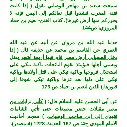
سمعت سعيد بن مهاجر الوصابي يقول ( إذا كانت
فتنة المغرب فشدوا قبل نعالكم إلى اليمن فإنه لا
يحرزكم منها أرض غيرها).
كتاب الفتن- نعيم بن حماد
المروزي\ ص144
حدثنا عبد الله بن مروان عن أبيه عن عبد الله
العمري عن القاسم بن محمد عن حذيفة قال (
إذا
دخل السفياني أرض مصر قام فيها أربعة أشهر
يقتل
ويسبي أهلها فيؤمئذ تقوم النائحات باكية تبكي على
استحلال فروجها وباكية تبكي على قتل أولادها وباكية
تبكي على ذلها بعد عزها وباكية تبكي شوقا إلى
قبورها.)
الفتن لنعيم بن حماد ص 173
عن أبي الحسن عليه السلام قال: (
كأني برايات من
مصر مقبلات خضر مصبغات حتى تأتي الشامات
فتهدى إلى ابن صاحب الوصيات
. )
معجم أحاديث
الامام المهدي ج4: ص 167 الحديث 1228 (4 مصدر).