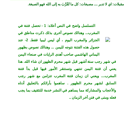
مقبلات: اي لا تدبر .... مصبغات: كل ما تُقُرِّبَ به إلى الله فهو الصبغة.
التسلسل واضح في النص أعلاه: 1 - تحصل فتنة في
المغرب... وهنالك نصوص أخرى بذلك ذكرت مناطق في
الجزائر والمغرب اليوم ، أي ليس ليبيا فقط. 2- عند
حصول هذه الفتنة نتوجه لليمن ... وهنالك نصوص بظهور
اليماني الهاشمي صاحب أهدى الرايات في صنعاء اليمن
في شهر رجب ستة أشهر قبل شهر محرم الظهور ان شاء الله. هذا
يعني أن فتنة اليمن تنتهي وتستتقر الأمور فيها قبل بدأ فتنة
المغرب.... ويعني ان زمان فتنة المغرب تتزامن مع شهر رجب
السابق لشهر محرم الظهور . ساهموا بأرائكم بالتعليق أدناه
والأعجاب والمشاركة مما يساهم في النشر خدمة للتثقيف بما يجب
فعله ومتى في فتن أخر الزمان ..