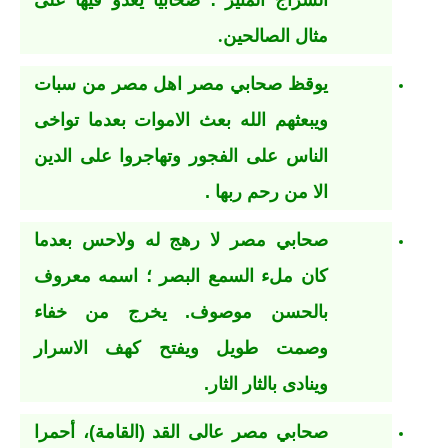
السراج المنير ؛ صحابيا يغدو فيها على
مثال الصالحين.
يوقظ صحابي مصر اهل مصر من سبات
ويبعثهم الله بعث الاموات بعدما تواخى
الناس على الفجور وتهاجروا على الدين
الا من رحم ربها .
صحابي مصر لا رهج له ولاحس بعدما
كان ملء السمع البصر ؛ اسمه معروف
بالحسن موصوف. يخرج من خفاء
وصمت طويل ويفتح كهف الاسرار
وينادى بالثار الثار.
صحابي مصر عالى القد (القامة)، أحمرا