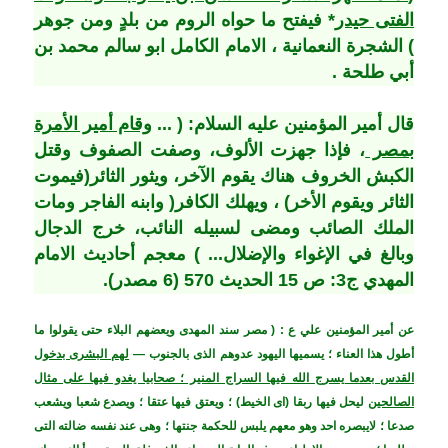
الفتى حيدر
* فيفتح ما حواه الروم من بلدٍ ومن جوهر
)
الشجرة النعمانية ، الامام الكامل ابو سالم محمد بن
أبي طلحة .
قال أمير المؤمنين عليه السلام: ( ...
وقام أمير الأمرة
بمصر
، فإذا جهزت الألوف، وصفت الصفوف وقتل
الكبش الخروف هناك يقوم الآخر، ويثور الثائر(فيموت
الثائر ويقوم الأخر) ، ويهلك الكافر( وابنه الفاجر ومات
الملك الصائب ومضى لسبيله النائب، خرج الدجال
وبالغ في الإغواء والإضلال... )
معجم أحاديث الامام
المهدي ج3: ص 15 الحديث 570 (6 مصدر).
عن أمير المؤمنين علي ع : ( مصر سند المهدى ويعضهم البلاء حتى يقولوا ما
أطول هذا العناء ؛ يسميها اليهود عدوهم الذى بالجنوب —
لهم البشرى بدخول
القدس بعدما يسرج الله فيها السراج المنير ؛ صحابيا يغدو فيها على مثال
الصالحين
ليحل فيها ربقا (اى الخيط) ؛ ويعتق فيها عتقا ؛ ويصدع شعبا ويشعب
صدعا ؛ لايبصره احد وهو معهم يلبس للحكمة جنتها ؛ وهى عند نفسه ضالته التى