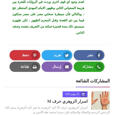
لعدم وجود اي قوى اخرى وردت في الروايات للفترة بين
هزيمة السفياني الثاني وظهور الامام المهدي المنتظر عج
، وبالتالي فأن سيطرة صحابي مصر على مصر ستكون
فيما بين ذي القعدة وقبل المحرم الظهور ، لكن ظهوره
سيسبق ذلك بمدة قصيرة تمكنه من التعريف بنفسه وحشد
الناس.
نشر
تغريد
حفظ
Pinterest
Twitter
Facebook
مشاركة
إرسال
طباعة
Print
Email
Whatsapp
المشاركات الشائعة
05 يوليو 2026
اسرار الزوهري حرف M
اسرار الزوهري حرف M اليد الزهرية ما هي اليد الزهرية بسم الله
الرحمن الرحيم والصلاة والسلام على سيدنا محمد طه الأمين و…