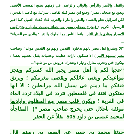
والقيل والأمير والرأس والوالي والزعيم.
في زمنهم يضيع المسجد الأقصى
وتعود مع صحابى مصر
؛ وجمع ابن مصر قبله لقاضى اسرائيل مع قاضى القدس ؛
لكن اسرائيل تعلو بالفساد والنفير والنار ؛ والعرب غثاء كغثاء السيل كما اخبر
الرسول الكريم ؛
فيخرج صحابى مصر من خفاء وصمت طويل ويفتح كهف
الاسرار وينادى بالثار الثار
؛ وانما الناس مع الملوك والدنيا ؛ والدين مع الغرباء”
...
“ا
لا وبشروا اهل مصر بانهم يدخلون القدس ولهم مع القدس موعد ؛ وصاحب
مصر سيمهد الامر
؛ الا ستكون ثارات عظيمة وعصبات يقتل بعضهم بعضا ؛
وتكون فتن وتخرب منازل وديار ؛ وتتحرك عروش من مواطنها”...
“عجبا لكم يا أهل مصر يجبر الله كسركم وينجز
مواعيدكم ويغنى عائلكم ويقضى مغرمكم ؛ ويرتق
فتقكم ما دمتم فى سبيل الله مرابطين ؛ الا انها
ستكون فتنة فى فلسطين تتردد فى البلاد تردد الماء
فى القربة ؛
ويكون قلب مصر مع المظلوم واياديها
موثقة باغلال حتى يخرج صاحب مصر
”)
المفاجأة
لمحمد عيسى بن داود 505 نقلاً عن الجفر
حدثنا محمد بن حمير عن الصقر بن رستم قال