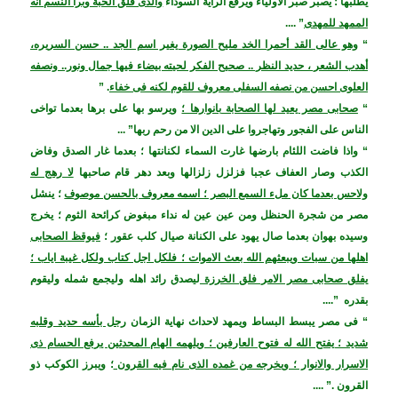
يطلبها ؛ يصبر صبر الاولياء ويرفع الراية السوداء
والذى فلق الحبة وبرأ النسم انه
الممهد للمهدى
” ....
“
وهو عالى القد أحمرا الخد مليح الصورة يغير اسم الجد .. حسن السريره،
أهدب الشعر ، حديد النظر .. صحيح الفكر لحيته بيضاء فيها جمال ونور.. ونصفه
العلوى احسن من نصفه السفلى معروف للقوم لكنه فى خفاء
.
”
“
صحابى مصر يعيد لها الصحابة بانوارها ؛
ويرسو بها على برها بعدما تواخى
الناس على الفجور وتهاجروا على الدين الا من رحم ربها” ...
“ واذا فاضت اللئام بارضها غارت السماء لكنانتها ؛ بعدما غار الصدق وفاض
الكذب وصار العفاف عجبا فزلزل زلزالها وبعد دهر قام صاحبها
لا رهج له
ولاحس بعدما كان ملء السمع البصر ؛ اسمه معروف بالحسن موصوف
؛ ينشل
مصر من شجرة الحنظل ومن عين عين له نداء مبغوض كرائحة الثوم ؛ يخرج
وسيده بهوان بعدما صال يهود على الكنانة صيال كلب عقور ؛
فيوقظ الصحابى
اهلها من سبات ويبعثهم الله بعث الاموات ؛ فلكل اجل كتاب ولكل غيبة اياب ؛
يفلق صحابى مصر الامر فلق الخرزة
ليصدق رائد اهله وليجمع شمله وليقوم
بقدره ”....
“ فى مصر يبسط البساط ويمهد لاحداث نهاية الزمان
رجل بأسه حديد وقلبه
شديد ؛ يفتح الله له فتوح العارفين ؛ ويلهمه الهام المحدثين يرفع الحسام ذى
الاسرار والانوار ؛ ويخرجه من غمده الذى نام فيه القرون
؛ ويبرز الكوكب ذو
القرون .” ....