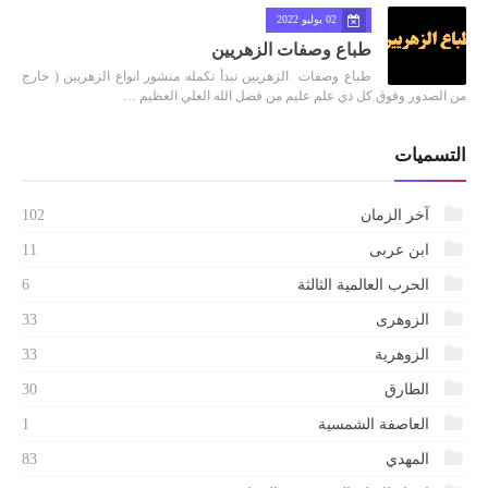
02 يوليو 2022
طباع وصفات الزهريين
طباع وصفات الزهريين نبدأ تكمله منشور انواع الزهريين ( خارج
من الصدور وفوق كل ذي علم عليم من فضل الله العلي العظيم …
التسميات
آخر الزمان
102
ابن عربى
11
الحرب العالمية الثالثة
6
الزوهرى
33
الزوهرية
33
الطارق
30
العاصفة الشمسية
1
المهدي
83