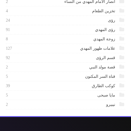
انصار الامام المهدي من النساء
2
تخزين الطعام
4
رؤى
24
رؤى المهدي
91
زوجة المهدي
8
علامات ظهور المهدي
127
قسم الرؤى
92
قصة مولد النبي
2
قناة السر المكنون
5
كوكب الطارق
39
مايا صبحى
5
نيبيرو
2