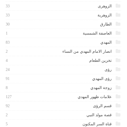
الزوهرى
33
الزوهرية
33
الطارق
30
العاصفة الشمسية
1
المهدي
83
انصار الامام المهدي من النساء
2
تخزين الطعام
4
رؤى
24
رؤى المهدي
91
زوجة المهدي
8
علامات ظهور المهدي
127
قسم الرؤى
92
قصة مولد النبي
2
قناة السر المكنون
5