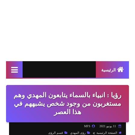
الرئيسية
رؤيا : انبياء بالسماء يتابعون المهدي وهم
مستغربون من وجود شخص يشبههم في
هذا العصر
11 يونيو 2021
MFS
الصفحة الرئيسية
رؤى المهدي
قسم الرؤى