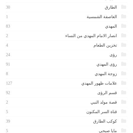
الطارق
30
العاصفة الشمسية
1
المهدي
83
انصار الامام المهدي من النساء
2
تخزين الطعام
4
رؤى
24
رؤى المهدي
91
زوجة المهدي
8
علامات ظهور المهدي
127
قسم الرؤى
92
قصة مولد النبي
2
قناة السر المكنون
5
كوكب الطارق
39
مايا صبحى
5