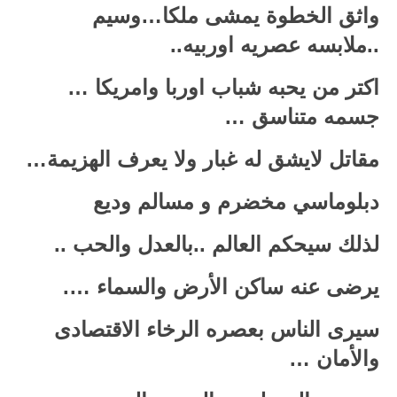
واثق الخطوة يمشى ملكا…وسيم
..ملابسه عصريه اوربيه..
اكتر من يحبه شباب اوربا وامريكا …
جسمه متناسق …
مقاتل لايشق له غبار ولا يعرف الهزيمة…
دبلوماسي مخضرم و مسالم وديع
لذلك سيحكم العالم ..بالعدل والحب ..
يرضى عنه ساكن الأرض والسماء ….
سيرى الناس بعصره الرخاء الاقتصادى
والأمان …