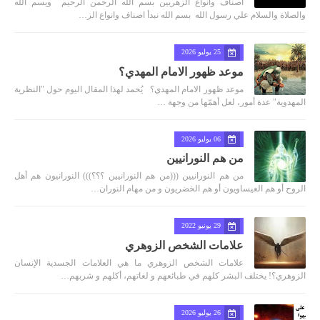
اصناف وانواع الزهريين بسم الله الرحمن الرحيم ويسم الله
والصلاة والسلام علي رسول الله بسم الله نبدأ اصناف وانواع الز…
25 يوليو 2026
موعد ظهور الامام المهدي؟
موعد ظهور الامام المهدي؟ يُحمد لهذا المقال اليوم حول "النظرية
المهدوية" عدة أمور، لعل أهمّها من وجهة …
06 يوليو 2026
من هم النورانيين
من هم النورانيين (((من هم النورانيين ؟؟؟))) النورانيون هم أهل
الروح أو هم العيساويون أو هم الخضريون و من مهام النوران…
29 يونيو 2022
علامات الشخص الزوهري
علامات الشخص الزوهري ما هي العلامات الجسدية الإنسان
الزوهري؟! يختلف البشر كلهم في طبائعهم و لغاتهم، أكلهم و شربهم…
26 يوليو 2026