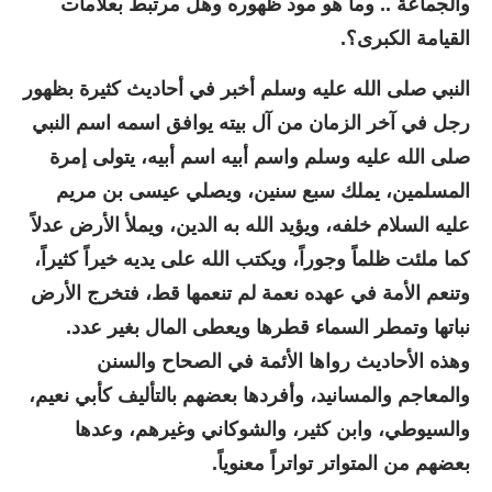
والجماعة .. وما هو مود ظهوره وهل مرتبط بعلامات
القيامة الكبرى؟.
النبي صلى الله عليه وسلم أخبر في أحاديث كثيرة بظهور
رجل في آخر الزمان من آل بيته يوافق اسمه اسم النبي
صلى الله عليه وسلم واسم أبيه اسم أبيه، يتولى إمرة
المسلمين، يملك سبع سنين، ويصلي عيسى بن مريم
عليه السلام خلفه، ويؤيد الله به الدين، ويملأ الأرض عدلاً
كما ملئت ظلماً وجوراً، ويكتب الله على يديه خيراً كثيراً،
وتنعم الأمة في عهده نعمة لم تنعمها قط، فتخرج الأرض
نباتها وتمطر السماء قطرها ويعطى المال بغير عدد.
وهذه الأحاديث رواها الأئمة في الصحاح والسنن
والمعاجم والمسانيد، وأفردها بعضهم بالتأليف كأبي نعيم،
والسيوطي، وابن كثير، والشوكاني وغيرهم، وعدها
بعضهم من المتواتر تواتراً معنوياً.