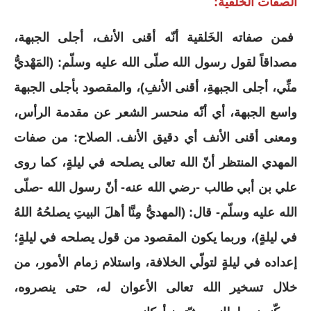
الصفات الخَلقية:
فمن صفاته الخَلقية أنّه أقنى الأنف، أجلى الجبهة،
مصداقاً لقول رسول الله صلّى الله عليه وسلّم: (المَهْديُّ
منِّي، أجلى الجبهةِ، أقنى الأنفِ)، والمقصود بأجلى الجبهة
واسع الجبهة، أي أنّه منحسر الشعر عن مقدمة الرأس،
ومعنى أقنى الأنف أي دقيق الأنف. الصلاح: من صفات
المهدي المنتظر أنّ الله تعالى يصلحه في ليلةٍ، كما روى
علي بن أبي طالب -رضي الله عنه- أنّ رسول الله -صلّى
الله عليه وسلّم- قال: (المهديُّ مِنَّا أهلَ البيتِ يصلحُهُ اللهُ
في ليلةٍ)، وربما يكون المقصود من قول يصلحه في ليلةٍ؛
إعداده في ليلةٍ لتولّي الخلافة، واستلام زمام الأمور، من
خلال تسخير الله تعالى الأعوان له، حتى ينصروه،