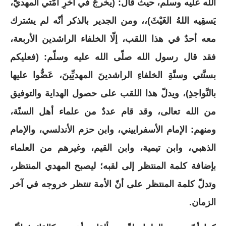
الله عليه وسلّم، حيث قال: (يخرجُ في آخرِ أُمَّتي المهديُّ،
يَسقِيه اللهُ الغَيْثَ)،، ومن الجدير بالذكر أنّه لم يشترك
معه أحدٌ في هذا اللقب، إلّا الخلفاء الراشدين الأربعة،
فقد قال رسول الله صلّى الله عليه وسلّم: (فعليكم
بسنَّتي وسنَّةِ الخلفاءِ الراشدينَ المهديِّينَ، عَضُّوا عليها
بالنَّواجذِ)، ويدلّ هذا اللقب على حصول الهداية والتوفيق
من الله تعالى، وقد قام عددٌ من علماء أهل السنّة،
ومنهم: الإمام الأسفراييني، وابن حزم الأندلسي، والإمام
الذهبي، وابن تيمية، وابن القيم، وغيرهم من العلماء
بإضافة كلمة المنتظر إلى لقبه؛ ليصبح المهدي المنتظر،
وتدلّ كلمة المنتظر على أنّ الأمة تنتظر خروجه في آخر
الزمان.