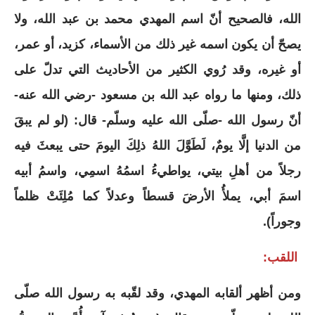
الله، فالصحيح أنّ اسم المهدي محمد بن عبد الله، ولا
يصحّ أن يكون اسمه غير ذلك من الأسماء، كزيد، أو عمر،
أو غيره، وقد رُوي الكثير من الأحاديث التي تدلّ على
ذلك، ومنها ما رواه عبد الله بن مسعود -رضي الله عنه-
أنّ رسول الله -صلّى الله عليه وسلّم- قال: (لو لم يبقَ
من الدنيا إلَّا يومٌ، لَطَوَّلَ اللهُ ذلِكَ اليومَ حتى يبعثَ فيه
رجلاً من أهلِ بيتي، يواطيءُ اسمُهُ اسمِي، واسمُ أبيه
اسمَ أبي، يملأُ الأرضَ قسطاً وعدلاً كما مُلِئَتْ ظلماً
وجوراً).
اللقب:
ومن أظهر ألقابه المهدي، وقد لقّبه به رسول الله صلّى