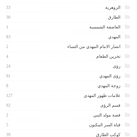
الزوهرية
33
الطارق
30
العاصفة الشمسية
1
المهدي
83
انصار الامام المهدي من النساء
2
تخزين الطعام
4
رؤى
24
رؤى المهدي
91
زوجة المهدي
8
علامات ظهور المهدي
127
قسم الرؤى
92
قصة مولد النبي
2
قناة السر المكنون
5
كوكب الطارق
39