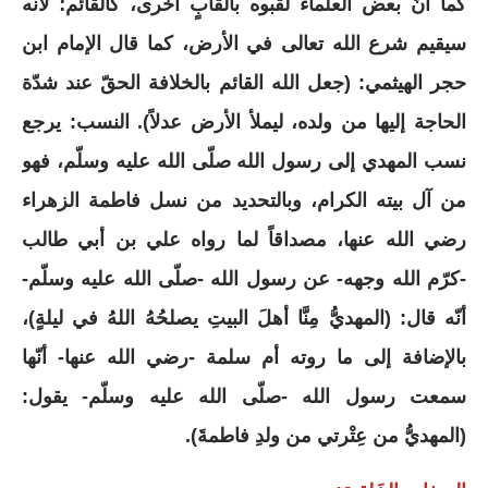
كما أنّ بعض العلماء لقّبوه بألقابٍ أخرى، كالقائم؛ لأنّه
سيقيم شرع الله تعالى في الأرض، كما قال الإمام ابن
حجر الهيثمي: (جعل الله القائم بالخلافة الحقّ عند شدّة
الحاجة إليها من ولده، ليملأ الأرض عدلاً). النسب: يرجع
نسب المهدي إلى رسول الله صلّى الله عليه وسلّم، فهو
من آل بيته الكرام، وبالتحديد من نسل فاطمة الزهراء
رضي الله عنها، مصداقاً لما رواه علي بن أبي طالب
-كرّم الله وجهه- عن رسول الله -صلّى الله عليه وسلّم-
أنّه قال: (المهديُّ مِنَّا أهلَ البيتِ يصلحُهُ اللهُ في ليلةٍ)،
بالإضافة إلى ما روته أم سلمة -رضي الله عنها- أنّها
سمعت رسول الله -صلّى الله عليه وسلّم- يقول:
(المهديُّ من عِتْرتي من ولدِ فاطمةَ).