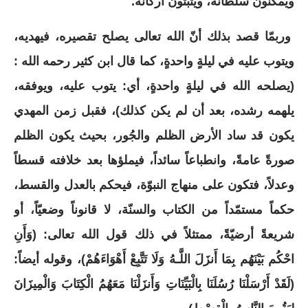
ويمكّنون سلطانه، ويثبّتون أركانه.
وربمّا قصد بذلك أنّ الله تعالى يصلح تقصيره، فيهديه،
ويتوب عليه في ليلةٍ واحدةٍ، كما قال ابن كثير رحمه الله :
(يصلحه الله في ليلةٍ واحدةٍ، أي: يتوب عليه، ويوفقه،
يلهمه رشده، بعد أن لم يكن كذلك)، فقبل زمن المهدي
يكون قد ساد الأرض الظلم والجُور، بحيث يكون الظلم
صورةً عامةً، وانطباعاً سائداً، فيملؤها بعد خلافته قسطاً
وعدلاً، فتكون على منهاج النبوّة، فيحكم بالعدل والقسط،
حكماً مستمّداً من الكتاب والسنّة، لا قانوناً وضعيّاً، أو
شريعةً أرضيّةً، ممتثلاً في ذلك قول الله تعالى: (وَأَنِ
احْكُم بَيْنَهُم بِمَا أَنزَلَ اللَّـهُ وَلَا تَتَّبِعْ أَهْوَاءَهُمْ)، وقوله أيضاً:
(لَقَدْ أَرْسَلْنَا رُسُلَنَا بِالْبَيِّنَاتِ وَأَنزَلْنَا مَعَهُمُ الْكِتَابَ وَالْمِيزَانَ