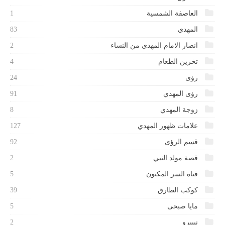
العاصفة الشمسية
1
المهدي
83
انصار الامام المهدي من النساء
2
تخزين الطعام
4
رؤى
24
رؤى المهدي
91
زوجة المهدي
8
علامات ظهور المهدي
127
قسم الرؤى
92
قصة مولد النبي
2
قناة السر المكنون
5
كوكب الطارق
39
مايا صبحى
5
نيبيرو
2