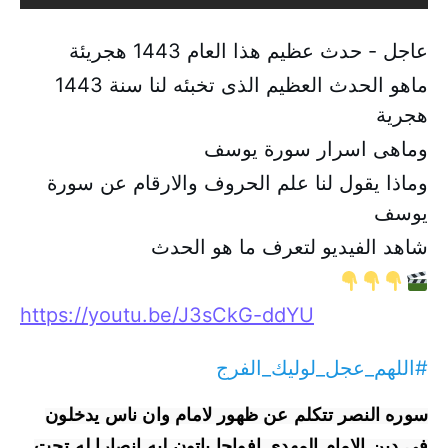
عاجل - حدث عظيم هذا العام 1443 هجريئة
ماهو الحدث العظيم الذى تخبئه لنا سنة 1443 
هجرية
وماهى اسرار سورة يوسف
وماذا يقول لنا علم الحروف والارقام عن سورة 
يوسف
شاهد الفيديو لتعرف ما هو الحدث
👇
👇
👇
🎬
https://youtu.be/J3sCkG-ddYU
#اللهم_عجل_لوليك_الفرج
سوره النصر تتكلم عن ظهور لامام وان ناس يدخلون 
في دين الامام المهدي افواجا ياتون ليه انصارا له تحت 