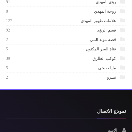
رؤى المهدي
91
زوجة المهدي
8
علامات ظهور المهدي
127
قسم الرؤى
92
قصة مولد النبي
2
قناة السر المكنون
5
كوكب الطارق
39
مايا صبحى
5
نيبيرو
2
نموذج الاتصال
الاسم