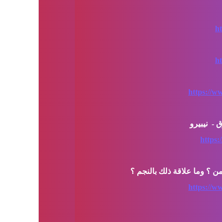
h
h
https://w
https:
https://w