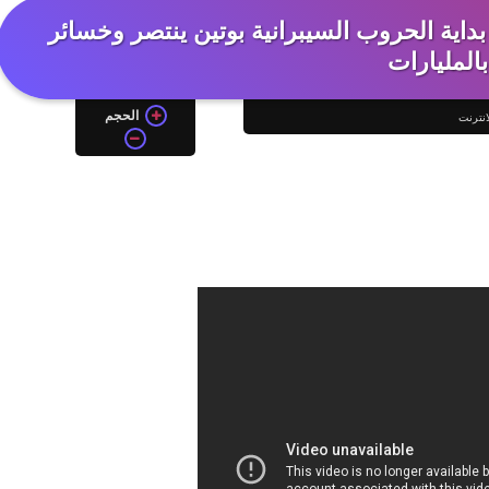
بداية الحروب السيبرانية بوتين ينتصر وخسائر
بالمليارات
الحجم
انترنت