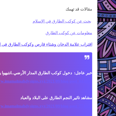
مقالات قد تهمك
بحث عن كوكب الطارق في الإسلام
معلومات عن كوكب الطارق
اقتراب علامة الدخان وشتاء قارص وكوكب الطارق فى ال
ww.imamalmahdysigns.xyz/2021/09/blog-post_84.html
ww.imamalmahdysigns.xyz/2021/09/blog-post_77.html