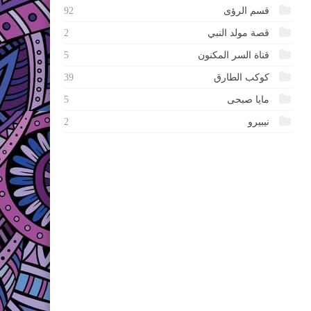
قسم الرؤى
92
قصة مولد النبي
2
قناة السر المكنون
5
كوكب الطارق
39
مايا صبحى
5
نيبيرو
2