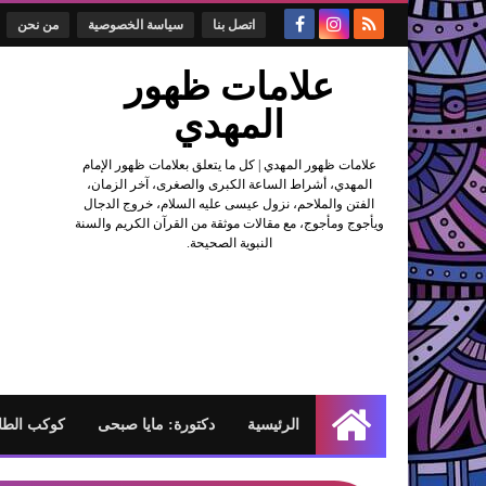
اتصل بنا
سياسة الخصوصية
من نحن
علامات ظهور
المهدي
علامات ظهور المهدي | كل ما يتعلق بعلامات ظهور الإمام
المهدي، أشراط الساعة الكبرى والصغرى، آخر الزمان،
الفتن والملاحم، نزول عيسى عليه السلام، خروج الدجال
ويأجوج ومأجوج، مع مقالات موثقة من القرآن الكريم والسنة
النبوية الصحيحة.
الرئيسية
دكتورة: مايا صبحى
كوكب الطا
الرئيسية