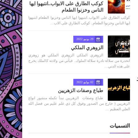
كوكب الطارق على الابواب..انتبهوا ايها
الناس وخزنوا الطعام
كوكب الطارق على الابواب..انتبهوا ايها الناس وخزنوا الطعام انتبهوا
ايها الناس وخزنوا الطعام.. كوكب الطارق على الاب…
29 يونيو 2022
الزوهري الملكي
الزوهري الملكي الزوهري الملكي هو زوهري
انحدرة من سلالة نادرة سلالة الملوك.. فيأتي من ولادته كالملك يخرج
على هذه الدني…
سر انقطاع خدمة الإنترنت في العالم مشكله توقف الفيس بوك و الواتساب و 
02 يوليو 2022
طباع وصفات الزهريين
طباع وصفات الزهريين نبدأ تكمله منشور انواع
الزهريين ( خارج من الصدور وفوق كل ذي علم عليم من فضل الله
العلي العظيم …
التسميات