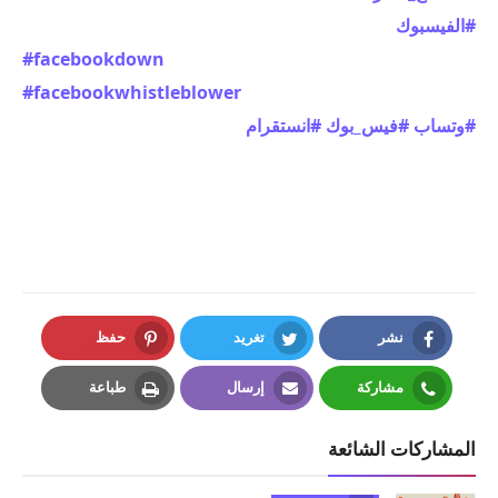
#الفيسبوك
#facebookdown
#facebookwhistleblower
#وتساب
#فيس_بوك
#انستقرام
نشر
تغريد
حفظ
Pinterest
Twitter
Facebook
مشاركة
إرسال
طباعة
Print
Email
Whatsapp
المشاركات الشائعة