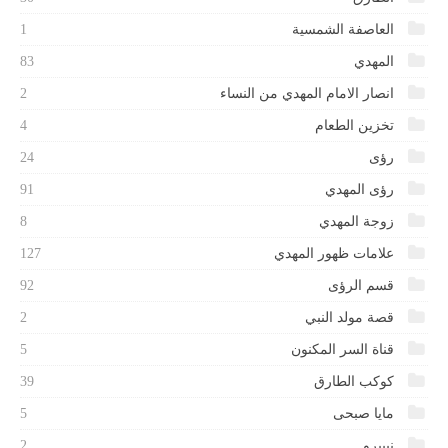
العاصفة الشمسية
1
المهدي
83
انصار الامام المهدي من النساء
2
تخزين الطعام
4
رؤى
24
رؤى المهدي
91
زوجة المهدي
8
علامات ظهور المهدي
127
قسم الرؤى
92
قصة مولد النبي
2
قناة السر المكنون
5
كوكب الطارق
39
مايا صبحى
5
نيبيرو
2