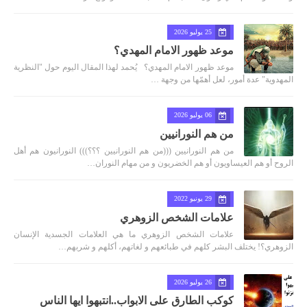
25 يوليو 2026
موعد ظهور الامام المهدي؟
موعد ظهور الامام المهدي؟ يُحمد لهذا المقال اليوم حول "النظرية
المهدوية" عدة أمور، لعل أهمّها من وجهة …
06 يوليو 2026
من هم النورانيين
من هم النورانيين (((من هم النورانيين ؟؟؟))) النورانيون هم أهل
الروح أو هم العيساويون أو هم الخضريون و من مهام النوران…
29 يونيو 2022
علامات الشخص الزوهري
علامات الشخص الزوهري ما هي العلامات الجسدية الإنسان
الزوهري؟! يختلف البشر كلهم في طبائعهم و لغاتهم، أكلهم و شربهم…
26 يوليو 2026
كوكب الطارق على الابواب..انتبهوا ايها الناس