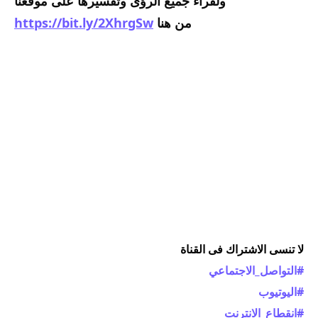
ولقراء جميع الرؤى وتفسيرها على موقعنا
من هنا 
https://bit.ly/2XhrgSw
لا تنسى الاشتراك فى القناة
#التواصل_الاجتماعي
#اليوتيوب
#انقطاع_الانترنت