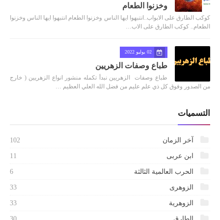
وخزنوا الطعام
كوكب الطارق على الابواب..انتبهوا ايها الناس وخزنوا الطعام انتبهوا ايها الناس وخزنوا
الطعام.. كوكب الطارق على الاب…
02 يوليو 2022
طباع وصفات الزهريين
طباع وصفات الزهريين نبدأ تكمله منشور انواع الزهريين ( خارج
من الصدور وفوق كل ذي علم عليم من فضل الله العلي العظيم …
التسميات
آخر الزمان
102
ابن عربى
11
الحرب العالمية الثالثة
6
الزوهرى
33
الزوهرية
33
الطارق
30