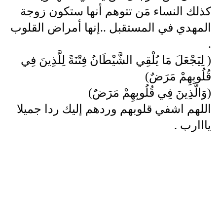
كذلك النساء مَن تتوهم أنها ستكون زوجة 
المهدي في المستقبل ..إنها أمراض القلوب 
( لِيَجْعَلَ مَا يُلْقِي الشَّيْطَانُ فِتْنَةً لِلَّذِينَ فِي 
قُلُوبِهِمْ مَرَضٌ) 
اللهم اشفي قلوبهم وردهم إليك ردا جميلا 
يااارب .