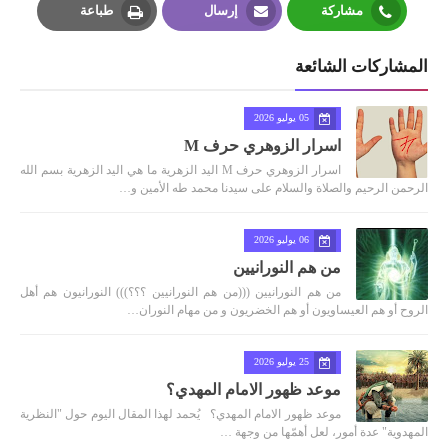
مشاركة
إرسال
طباعة
Print
Email
Whatsapp
المشاركات الشائعة
05 يوليو 2026
اسرار الزوهري حرف M
اسرار الزوهري حرف M اليد الزهرية ما هي اليد الزهرية بسم الله
الرحمن الرحيم والصلاة والسلام على سيدنا محمد طه الأمين و…
06 يوليو 2026
من هم النورانيين
من هم النورانيين (((من هم النورانيين ؟؟؟))) النورانيون هم أهل
الروح أو هم العيساويون أو هم الخضريون و من مهام النوران…
25 يوليو 2026
موعد ظهور الامام المهدي؟
موعد ظهور الامام المهدي؟ يُحمد لهذا المقال اليوم حول "النظرية
المهدوية" عدة أمور، لعل أهمّها من وجهة …