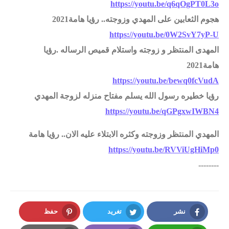
https://youtu.be/q6qOgPT0L3o
هجوم الثعابين على المهدي وزوجته.. رؤيا هامة2021
https://youtu.be/0W2SvY7yP-U
المهدى المنتظر و زوجته واستلام قميص الرساله .رؤيا
هامة2021
https://youtu.be/bewq0fcVudA
رؤيا خطيره رسول الله يسلم مفتاح منزله لزوجة المهدي
https://youtu.be/qGPgxwIWBN4
المهدي المنتظر وزوجته وكثره الابتلاء عليه الان.. رؤيا هامة
https://youtu.be/RVViUgHiMp0
--------
نشر
تغريد
حفظ
Pinterest
Twitter
Facebook