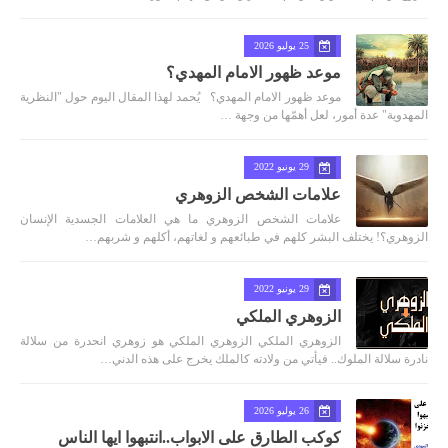
25 يوليو 2026
موعد ظهور الامام المهدي؟
موعد ظهور الامام المهدي؟ يُحمد لهذا المقال اليوم حول "النظرية
المهدوية" عدة أمور، لعل أهمّها من وجهة …
29 يونيو 2022
علامات الشخص الزوهري
علامات الشخص الزوهري ما هي العلامات الجسدية الإنسان
الزوهري؟! يختلف البشر كلهم في طبائعهم و لغاتهم، أكلهم و شربهم…
29 يونيو 2022
الزوهري الملكي
الزوهري الملكي الزوهري الملكي هو زوهري انحدرة من سلالة
نادرة سلالة الملوك.. فيأتي من ولادته كالملك يخرج على هذه الدني…
26 يوليو 2026
كوكب الطارق على الابواب..انتبهوا ايها الناس