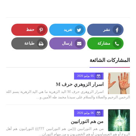
نشر
تغريد
حفظ
Pinterest
Twitter
Facebook
مشاركة
إرسال
طباعة
Print
Email
Whatsapp
المشاركات الشائعة
05 يوليو 2026
اسرار الزوهري حرف M
اسرار الزوهري حرف M اليد الزهرية ما هي اليد الزهرية بسم الله
الرحمن الرحيم والصلاة والسلام على سيدنا محمد طه الأمين و…
06 يوليو 2026
من هم النورانيين
من هم النورانيين (((من هم النورانيين ؟؟؟))) النورانيون هم أهل
الروح أو هم العيساويون أو هم الخضريون و من مهام النوران…