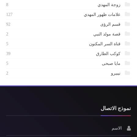
زوجة المهدي
8
علامات ظهور المهدي
127
قسم الرؤى
92
قصة مولد النبي
2
قناة السر المكنون
5
كوكب الطارق
39
مايا صبحى
5
نيبيرو
2
نموذج الاتصال
الاسم