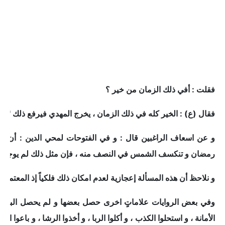
فقلت : أفي ذلك الزمان من خير ؟
فقال (ع) : الخير كله في ذلك الزمان ، يخرج المهدي فيرفع ذلك " . / عقد الدرر حدي
و عن اسعاف الراغبين قال : و في الفتوحات لمحي الدين : أن ظ
رمضان و تنكسف الشمس في النصف منه ، فإن مثل ذلك لم يوجد منذ
و نلاحظ أن هذه المسألة إعجازية لعدم امكان ذلك فلكياً إذ المعتمد
وفي بعض الروايات علاماتٍ اخرى حصل بعضها و لم يحصل البعض الأخ
الأمانة ، و استحلوا الكذب ، و أكلوا الربا ، و أخذوا الرشا ، و باعوا الدي