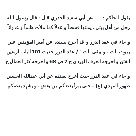
يقول الحاكم : . . . عن أبي سعيد الخدري قال : قال رسول الله (ص) 
رجل من أهل بيتي ، يملئها قسطاً و عدلاً كما ملأت ظلماً و عدواناً " .
و جاء في عقد الدرر و قد أخرج بسنده عن أمير المؤمنين علي بن أ
يموت ثلث ، و يبقى ثلث " 
الفتن و اخرجه العرف الوردي ج 2 ص 68 و اخرجه كنز العمال ج 7 ص 268 مع اخلاف يسير في اللفظ .
و جاء في عقد الدرر حيث أخرج بسنده عن أبي عبدالله الحسين بن عل
ظهور المهدي (ع) - حتى يبرأ بعضكم من بعض ، و يشهد بعضكم على 