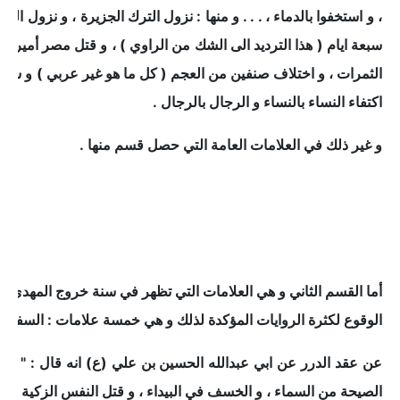
، و استخفوا بالدماء ، . . . و منها : نزول الترك الجزيرة ، و نزول الر
سبعة ايام ( هذا الترديد الى الشك من الراوي ) ، و قتل مصر أميره
الثمرات ، و اختلاف صنفين من العجم ( كل ما هو غير عربي ) و سفك د
اكتفاء النساء بالنساء و الرجال بالرجال .
و غير ذلك في العلامات العامة التي حصل قسم منها .
أما القسم الثاني و هي العلامات التي تظهر في سنة خروج المهدي (ع
الوقوع لكثرة الروايات المؤكدة لذلك و هي خمسة علامات : السفياني ،
عن عقد الدرر عن ابي عبدالله الحسين بن علي (ع) انه قال : " للم
الصيحة من السماء ، و الخسف في البيداء ، و قتل النفس الزكية " . / عقد الدرر حديث 