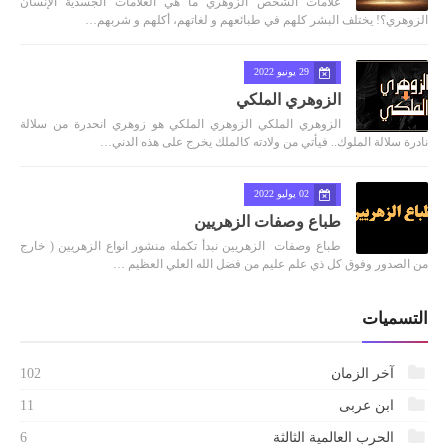
علامات الشخص الزوهري ما هي العلامات الجسدية الإنسان
الزوهري؟! يختلف البشر كلهم في طبائعهم و لغاتهم، أكلهم و شربهم…
29 يونيو 2022
الزوهري الملكي
الزوهري الملكي الزوهري الملكي هو زوهري انحدرة من سلالة
نادرة سلالة الملوك.. فيأتي من ولادته كالملك يخرج على هذه الدني…
02 يوليو 2022
طباع وصفات الزهريين
طباع وصفات الزهريين نبدأ تكمله منشور انواع الزهريين ( خارج
من الصدور وفوق كل ذي علم عليم من فضل الله العلي العظيم …
التسميات
آخر الزمان
102
ابن عربى
11
الحرب العالمية الثالثة
6