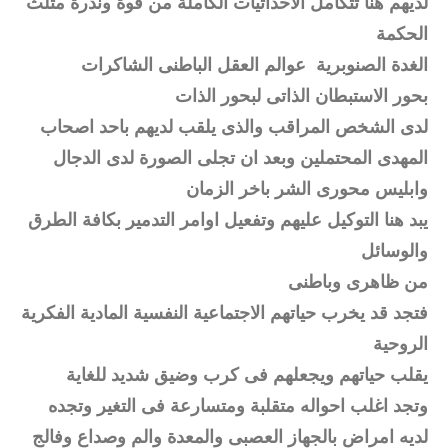
لديهم هنا تتكامل الاحداثيات الكاملة من قوة وندرة مثلث
الحكمة
الغدة الصنوبرية عوالم العقل الباطنى الشاكرات
بحور الاستبطان الذاتى لبحور الذات
لدى الشخص المراقب والذى يلقب لديهم باحد اصحاب
المهدى المحتملين وبعد ان تجلى الصورة لدى الدجال
وابليس محورى الشر باخر الزمان
يبد هنا التوكيل عليهم وتفعيل اوامر التدمير بكافة الطرق
والوسائل
من ظاهرى وباطنى
فتجد قد يخرب حياتهم الاجتماعية النفسية المادية الفكرية
الروحية
يقلب حياتهم ويجعلهم فى كرب وضيق شديد للغاية
وتجد اغلب احواله متقلبة ومتسارعة فى التغير وتجده
لديه امراض بالجهاز العصبى والمعدة والم وصداع وفالج