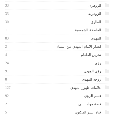
الزوهرى
33
الزوهرية
33
الطارق
30
العاصفة الشمسية
1
المهدي
83
انصار الامام المهدي من النساء
2
تخزين الطعام
4
رؤى
24
رؤى المهدي
91
زوجة المهدي
8
علامات ظهور المهدي
127
قسم الرؤى
92
قصة مولد النبي
2
قناة السر المكنون
5