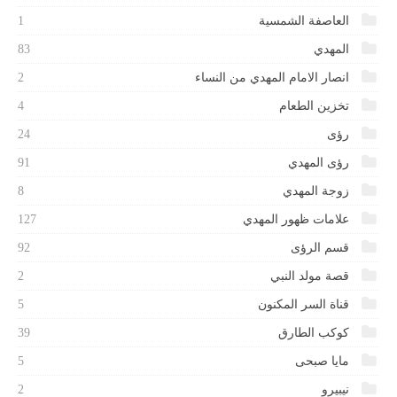
العاصفة الشمسية
1
المهدي
83
انصار الامام المهدي من النساء
2
تخزين الطعام
4
رؤى
24
رؤى المهدي
91
زوجة المهدي
8
علامات ظهور المهدي
127
قسم الرؤى
92
قصة مولد النبي
2
قناة السر المكنون
5
كوكب الطارق
39
مايا صبحى
5
نيبيرو
2