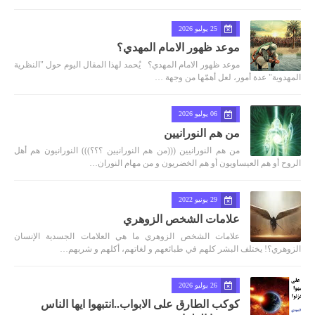
25 يوليو 2026
موعد ظهور الامام المهدي؟
موعد ظهور الامام المهدي؟ يُحمد لهذا المقال اليوم حول "النظرية
المهدوية" عدة أمور، لعل أهمّها من وجهة …
06 يوليو 2026
من هم النورانيين
من هم النورانيين (((من هم النورانيين ؟؟؟))) النورانيون هم أهل
الروح أو هم العيساويون أو هم الخضريون و من مهام النوران…
29 يونيو 2022
علامات الشخص الزوهري
علامات الشخص الزوهري ما هي العلامات الجسدية الإنسان
الزوهري؟! يختلف البشر كلهم في طبائعهم و لغاتهم، أكلهم و شربهم…
26 يوليو 2026
كوكب الطارق على الابواب..انتبهوا ايها الناس