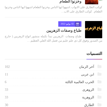
وخزنوا الطعام
كوكب الطارق على الابواب..انتبهوا ايها الناس وخزنوا الطعام انتبهوا ايها الناس وخزنوا
الطعام.. كوكب الطارق على الاب…
02 يوليو 2022
طباع وصفات الزهريين
طباع وصفات الزهريين نبدأ تكمله منشور انواع الزهريين ( خارج
من الصدور وفوق كل ذي علم عليم من فضل الله العلي العظيم …
التسميات
آخر الزمان
102
ابن عربى
11
الحرب العالمية الثالثة
6
الزوهرى
33
الزوهرية
33
الطارق
30