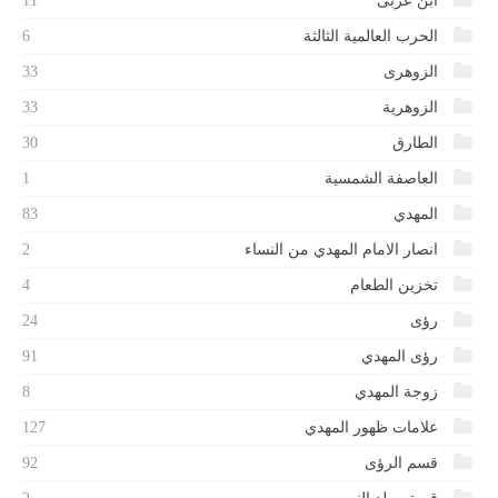
ابن عربى
11
الحرب العالمية الثالثة
6
الزوهرى
33
الزوهرية
33
الطارق
30
العاصفة الشمسية
1
المهدي
83
انصار الامام المهدي من النساء
2
تخزين الطعام
4
رؤى
24
رؤى المهدي
91
زوجة المهدي
8
علامات ظهور المهدي
127
قسم الرؤى
92