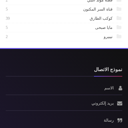
قصة مولد النبي
2
قناة السر المكنون
5
كوكب الطارق
39
مايا صبحى
5
نيبيرو
2
نموذج الاتصال
الاسم
بريد إلكتروني
رسالة